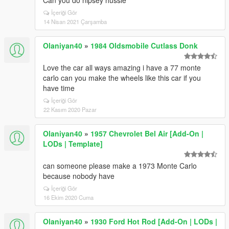
Can you do nipsey hussle
İçeriği Gör
14 Nisan 2021 Çarşamba
Olaniyan40
»
1984 Oldsmobile Cutlass Donk
Love the car all ways amazing i have a 77 monte
carlo can you make the wheels like this car if you
have time
İçeriği Gör
22 Kasım 2020 Pazar
Olaniyan40
»
1957 Chevrolet Bel Air [Add-On |
LODs | Template]
can someone please make a 1973 Monte Carlo
because nobody have
İçeriği Gör
16 Ekim 2020 Cuma
Olaniyan40
»
1930 Ford Hot Rod [Add-On | LODs |