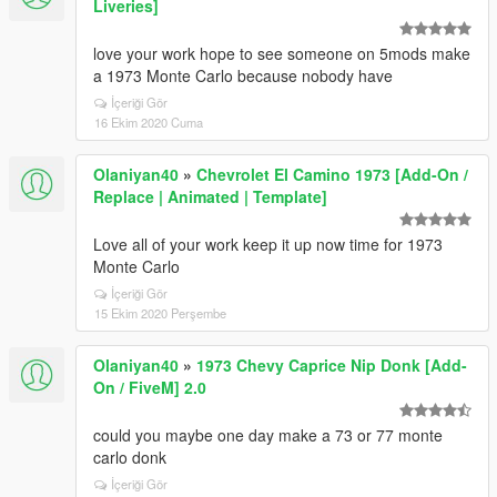
Liveries]
love your work hope to see someone on 5mods make
a 1973 Monte Carlo because nobody have
İçeriği Gör
16 Ekim 2020 Cuma
Olaniyan40
»
Chevrolet El Camino 1973 [Add-On /
Replace | Animated | Template]
Love all of your work keep it up now time for 1973
Monte Carlo
İçeriği Gör
15 Ekim 2020 Perşembe
Olaniyan40
»
1973 Chevy Caprice Nip Donk [Add-
On / FiveM] 2.0
could you maybe one day make a 73 or 77 monte
carlo donk
İçeriği Gör