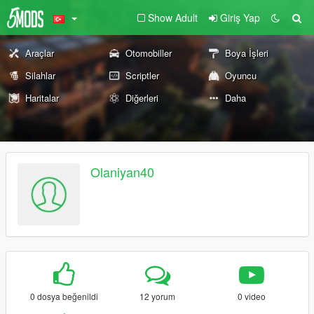
Show Adult
Giriş Yap
Araçlar
Otomobiller
Boya İşleri
Silahlar
Scriptler
Oyuncu
Haritalar
Diğerleri
Daha
Olaniyan40
0 dosya beğenildi
12 yorum
0 video