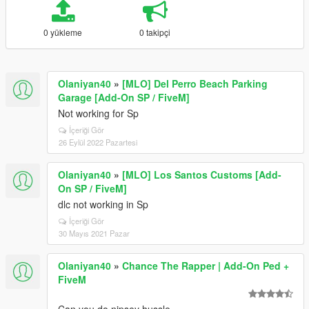
0 yükleme
0 takipçi
Olaniyan40
»
[MLO] Del Perro Beach Parking
Garage [Add-On SP / FiveM]
Not working for Sp
İçeriği Gör
26 Eylül 2022 Pazartesi
Olaniyan40
»
[MLO] Los Santos Customs [Add-
On SP / FiveM]
dlc not working in Sp
İçeriği Gör
30 Mayıs 2021 Pazar
Olaniyan40
»
Chance The Rapper | Add-On Ped +
FiveM