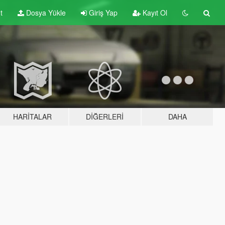
t
Dosya Yükle
Giriş Yap
Kayıt Ol
HARITALAR
DIĞERLERI
DAHA