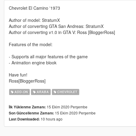
Chevrolet El Camino '1973
Author of model: StratumX
Author of converting GTA San Andreas: StratumX
Author of converting v1.0 in GTA V: Ross [BloggerRoss]
Features of the model:
- Supports all major features of the game
- Animation engine blook
Have fun!
Ross[BloggerRoss]
ADD-ON
ARABA
CHEVROLET
15 Ekim 2020 Perşembe
İlk Yüklenme Zamanı:
15 Ekim 2020 Perşembe
Son Güncellenme Zamanı:
10 hours ago
Last Downloaded: