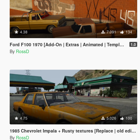
4.38
7.091
134
Ford F100 1970 [Add-On | Extras | Animated | Template]
1.0
By
RossD
4.75
5.026
100
1985 Chevrolet Impala + Rusty textures [Replace | old edition]
By
RossD