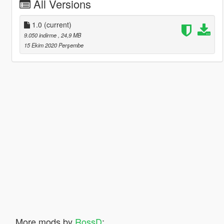
All Versions
1.0
(current)
9.050 indirme
, 24,9 MB
15 Ekim 2020 Perşembe
More mods by
RossD
: