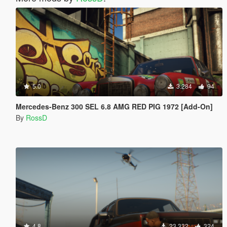
5.0
3.284
94
Mercedes-Benz 300 SEL 6.8 AMG RED PIG 1972 [Add-On]
By
RossD
4.8
23.332
324