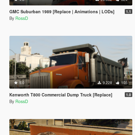
GMC Suburban 1989 [Replace | Animations | LODs]
1.1
By
RossD
5.0
9.228
105
Kenworth T800 Commercial Dump Truck [Replace]
1.0
By
RossD