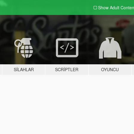
Show Adult
Conten
SILAHLAR
SCRIPTLER
OYUNCU