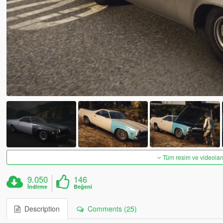
Tüm resim ve videoları
9.050
146
İndirme
Beğeni
Description
Comments (25)