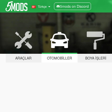
5mods on Discord
Türkçe
ARAÇLAR
OTOMOBILLER
BOYA İŞLERI