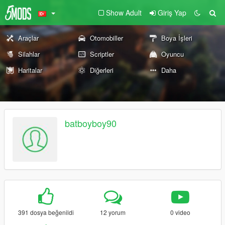
Show Adult
Giriş Yap
Araçlar
Otomobiller
Boya İşleri
Silahlar
Scriptler
Oyuncu
Haritalar
Diğerleri
Daha
batboyboy90
391 dosya beğenildi
12 yorum
0 video