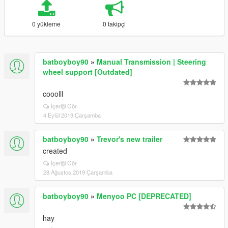
0 yükleme
0 takipçi
batboyboy90
»
Manual Transmission | Steering
wheel support [Outdated]
cooolll
İçeriği Gör
4 Eylül 2019 Çarşamba
batboyboy90
»
Trevor's new trailer
created
İçeriği Gör
28 Ağustos 2019 Çarşamba
batboyboy90
»
Menyoo PC [DEPRECATED]
hay