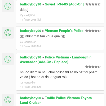
batboyboy90
»
Soviet T-34-85 [Add-On]
ddepj
İçeriği Gör
11 Aralık 2018 Salı
batboyboy90
»
Vietnam People's Police
;))) nhinf mat tau khua qua :)))
İçeriği Gör
11 Aralık 2018 Salı
batboyboy90
»
Police Vietnam - Lamborghini
Aventador [Add-On / Replace]
nhuoc diem la neu choi police thi se ko bat toi pham
ve dc ( bot no di da 2 nguoi roi)
İçeriği Gör
11 Aralık 2018 Salı
batboyboy90
»
Traffic Police Vietnam Toyota
Land Cruiser