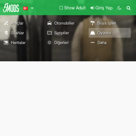
Show Adult
Giriş Yap
Araçlar
Otomobiller
Boya İşleri
Silahlar
Scriptler
Oyuncu
Haritalar
Diğerleri
Daha