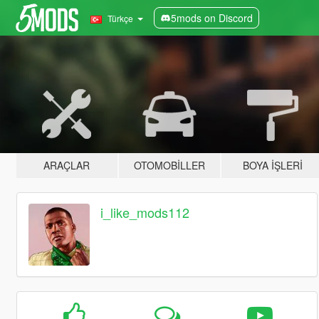
5mods on Discord
Türkçe
ARAÇLAR
OTOMOBILLER
BOYA İŞLERI
i_like_mods112