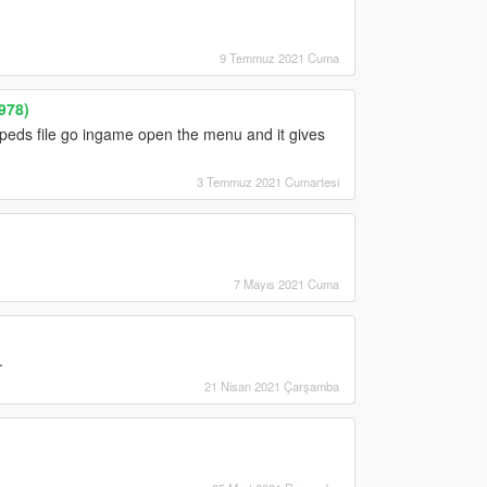
9 Temmuz 2021 Cuma
978)
n peds file go ingame open the menu and it gives
3 Temmuz 2021 Cumartesi
7 Mayıs 2021 Cuma
.
21 Nisan 2021 Çarşamba