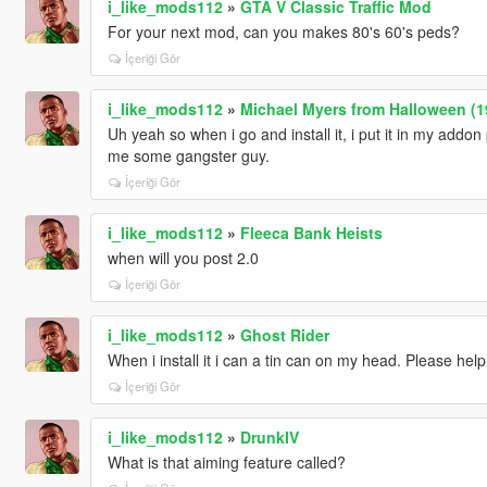
i_like_mods112
»
GTA V Classic Traffic Mod
For your next mod, can you makes 80's 60's peds?
İçeriği Gör
i_like_mods112
»
Michael Myers from Halloween (1
Uh yeah so when i go and install it, i put it in my addo
me some gangster guy.
İçeriği Gör
i_like_mods112
»
Fleeca Bank Heists
when will you post 2.0
İçeriği Gör
i_like_mods112
»
Ghost Rider
When i install it i can a tin can on my head. Please help
İçeriği Gör
i_like_mods112
»
DrunkIV
What is that aiming feature called?