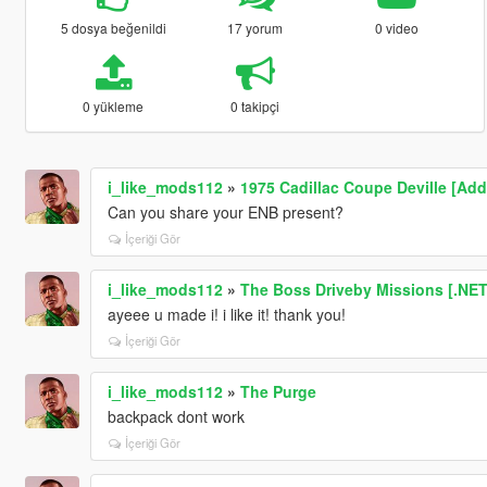
5 dosya beğenildi
17 yorum
0 video
0 yükleme
0 takipçi
i_like_mods112
»
1975 Cadillac Coupe Deville [Ad
Can you share your ENB present?
İçeriği Gör
i_like_mods112
»
The Boss Driveby Missions [.NE
ayeee u made i! i like it! thank you!
İçeriği Gör
i_like_mods112
»
The Purge
backpack dont work
İçeriği Gör