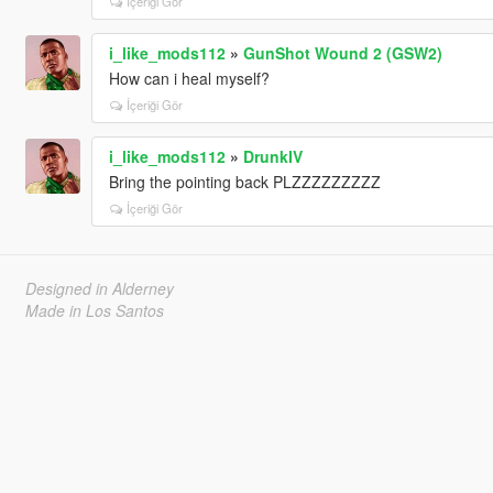
İçeriği Gör
i_like_mods112
»
GunShot Wound 2 (GSW2)
How can i heal myself?
İçeriği Gör
i_like_mods112
»
DrunkIV
Bring the pointing back PLZZZZZZZZZ
İçeriği Gör
Designed in Alderney
Made in Los Santos