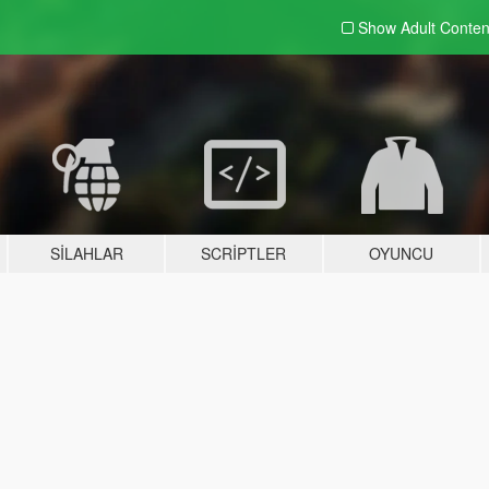
Show Adult
Conten
SILAHLAR
SCRIPTLER
OYUNCU