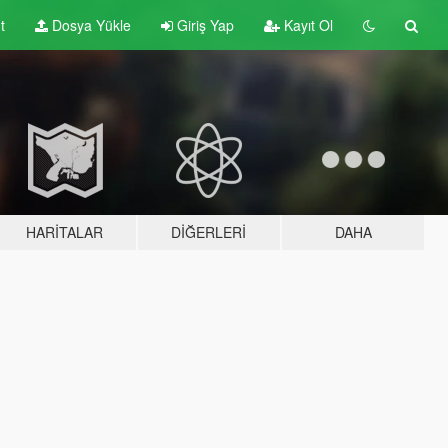
t
Dosya Yükle
Giriş Yap
Kayıt Ol
HARITALAR
DIĞERLERI
DAHA