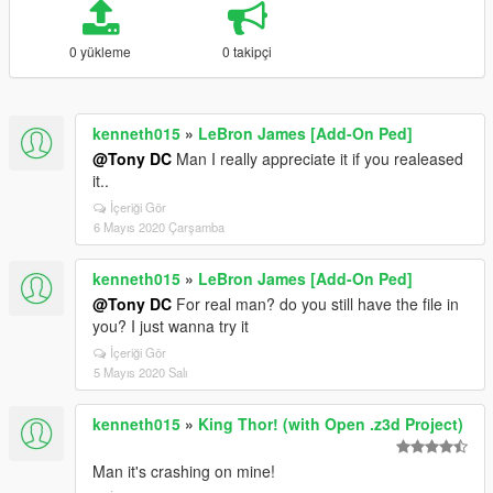
0 yükleme
0 takipçi
kenneth015
»
LeBron James [Add-On Ped]
@Tony DC
Man I really appreciate it if you realeased
it..
İçeriği Gör
6 Mayıs 2020 Çarşamba
kenneth015
»
LeBron James [Add-On Ped]
@Tony DC
For real man? do you still have the file in
you? I just wanna try it
İçeriği Gör
5 Mayıs 2020 Salı
kenneth015
»
King Thor! (with Open .z3d Project)
Man it's crashing on mine!