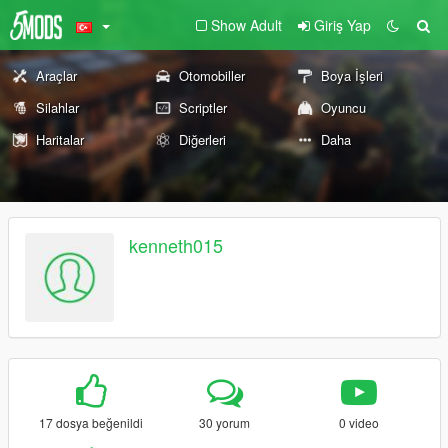
Show Adult
Giriş Yap
Araçlar
Otomobiller
Boya İşleri
Silahlar
Scriptler
Oyuncu
Haritalar
Diğerleri
Daha
kenneth015
17 dosya beğenildi
30 yorum
0 video