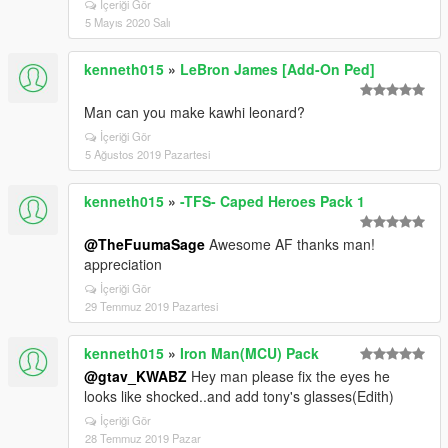
İçeriği Gör
5 Mayıs 2020 Salı
kenneth015
»
LeBron James [Add-On Ped]
Man can you make kawhi leonard?
İçeriği Gör
5 Ağustos 2019 Pazartesi
kenneth015
»
-TFS- Caped Heroes Pack 1
@TheFuumaSage
Awesome AF thanks man!
appreciation
İçeriği Gör
29 Temmuz 2019 Pazartesi
kenneth015
»
Iron Man(MCU) Pack
@gtav_KWABZ
Hey man please fix the eyes he
looks like shocked..and add tony's glasses(Edith)
İçeriği Gör
28 Temmuz 2019 Pazar