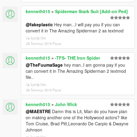
kenneth015
»
Spiderman Stark Suit [Add-on Ped]
@fakeplastic
Hey man...I will pay you if you can
convert it in The Amazing Spiderman 2 as textmod
İçeriği Gör
28 Temmuz 2019 Pazar
kenneth015
»
-TFS- THE Iron Spider
@TheFuumaSage
hey man..I am gonna pay if you
can convert it in The Amazing Spiderman 2 textmod
file..
İçeriği Gör
28 Temmuz 2019 Pazar
kenneth015
»
John Wick
@MAESTRE
Damn this is Lit, Man do you have plan
on making another one of the Hollywood actors? like
Tom Cruise, Brad Pitt,Leonardo De Carpio & Dwayne
Johnson