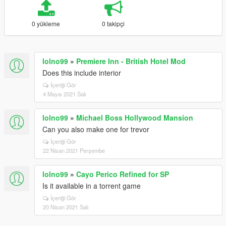
0 yükleme
0 takipçi
lolno99
»
Premiere Inn - British Hotel Mod
Does this include interior
İçeriği Gör
4 Mayıs 2021 Salı
lolno99
»
Michael Boss Hollywood Mansion
Can you also make one for trevor
İçeriği Gör
22 Nisan 2021 Perşembe
lolno99
»
Cayo Perico Refined for SP
Is it available in a torrent game
İçeriği Gör
20 Nisan 2021 Salı