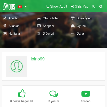
Show Adult
Giriş Yap
Araçlar
Otomobiller
Boya İşleri
Silahlar
Scriptler
Oyuncu
Haritalar
Diğerleri
Daha
lolno99
0 dosya beğenildi
3 yorum
0 video