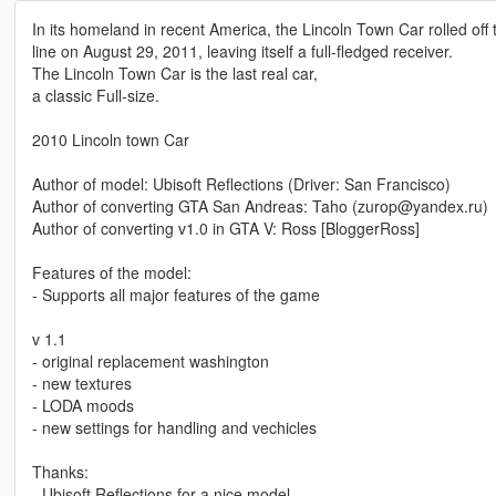
In its homeland in recent America, the Lincoln Town Car rolled off
line on August 29, 2011, leaving itself a full-fledged receiver.
The Lincoln Town Car is the last real car,
a classic Full-size.
2010 Lincoln town Car
Author of model: Ubisoft Reflections (Driver: San Francisco)
Author of converting GTA San Andreas: Taho (zurop@yandex.ru)
Author of converting v1.0 in GTA V: Ross [BloggerRoss]
Features of the model:
- Supports all major features of the game
v 1.1
- original replacement washington
- new textures
- LODA moods
- new settings for handling and vechicles
Thanks:
- Ubisoft Reflections for a nice model