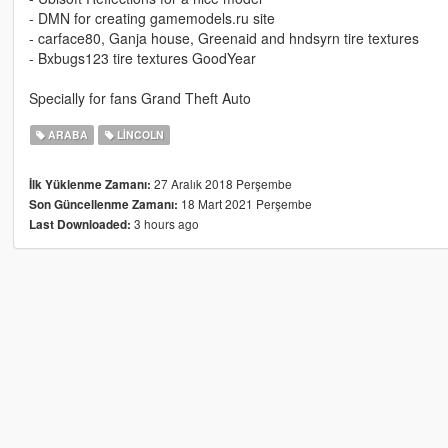
- DMN for creating gamemodels.ru site
- carface80, Ganja house, Greenaid and hndsyrn tire textures
- Bxbugs123 tire textures GoodYear
Specially for fans Grand Theft Auto
ARABA
LINCOLN
27 Aralık 2018 Perşembe
İlk Yüklenme Zamanı:
18 Mart 2021 Perşembe
Son Güncellenme Zamanı:
3 hours ago
Last Downloaded: