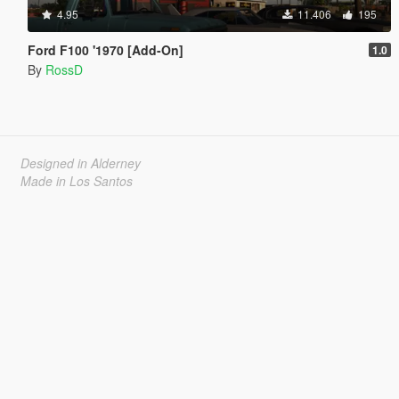
4.95
11.406
195
Ford F100 '1970 [Add-On]
1.0
By
RossD
Designed in Alderney
Made in Los Santos