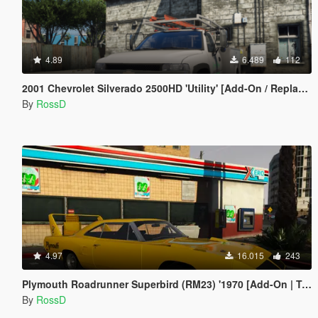
4.89
6.489
112
2001 Chevrolet Silverado 2500HD 'Utility' [Add-On / Replace | Animations | Extras]
By
RossD
4.97
16.015
243
Plymouth Roadrunner Superbird (RM23) '1970 [Add-On | Tuning]
By
RossD