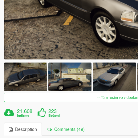
Tüm resim ve videoları
21.608
223
İndirme
Beğeni
Description
Comments (49)