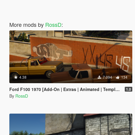
More mods by
RossD
:
4.38
7.094
134
Ford F100 1970 [Add-On | Extras | Animated | Template]
1.0
By
RossD