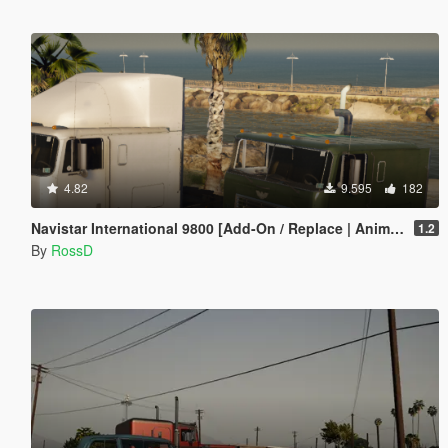
4.82
9.595
182
Navistar International 9800 [Add-On / Replace | Animations | LODs]
1.2
By
RossD