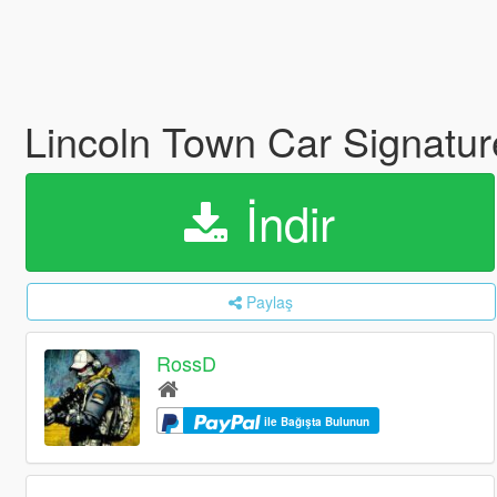
Lincoln Town Car Signatur
İndir
Paylaş
RossD
ile Bağışta Bulunun