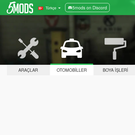
5mods on Discord
Türkçe
ARAÇLAR
OTOMOBILLER
BOYA İŞLERI