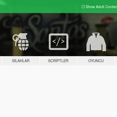
Show Adult
Conten
SILAHLAR
SCRIPTLER
OYUNCU