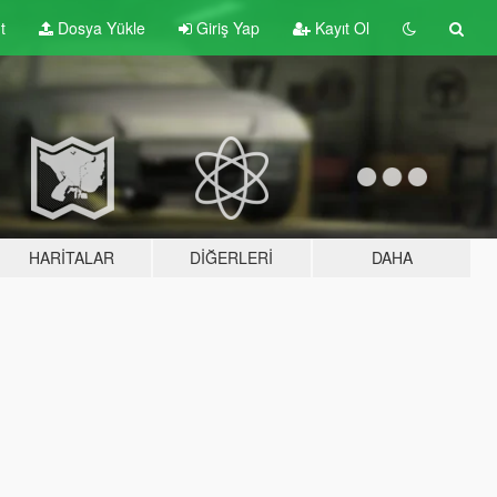
t
Dosya Yükle
Giriş Yap
Kayıt Ol
HARITALAR
DIĞERLERI
DAHA