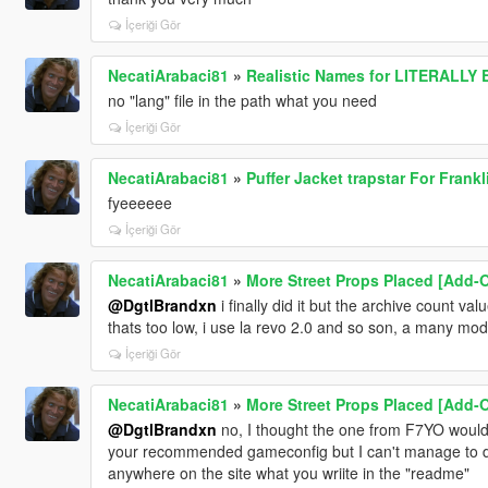
İçeriği Gör
NecatiArabaci81
»
Realistic Names for LITERALLY
no "lang" file in the path what you need
İçeriği Gör
NecatiArabaci81
»
Puffer Jacket trapstar For Frankli
fyeeeeee
İçeriği Gör
NecatiArabaci81
»
More Street Props Placed [Add-O
@DgtlBrandxn
i finally did it but the archive count val
thats too low, i use la revo 2.0 and so son, a many mods
İçeriği Gör
NecatiArabaci81
»
More Street Props Placed [Add-O
@DgtlBrandxn
no, I thought the one from F7YO would 
your recommended gameconfig but I can't manage to dow
anywhere on the site what you wriite in the "readme"