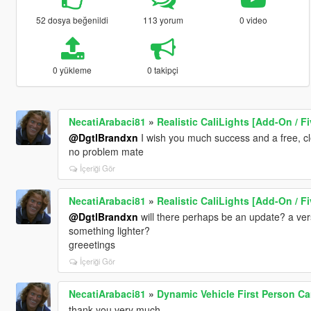
52 dosya beğenildi
113 yorum
0 video
0 yükleme
0 takipçi
NecatiArabaci81
»
Realistic CaliLights [Add-On / F
@DgtlBrandxn
I wish you much success and a free, c
no problem mate
İçeriği Gör
NecatiArabaci81
»
Realistic CaliLights [Add-On / F
@DgtlBrandxn
will there perhaps be an update? a vers
something lighter?
greeetings
İçeriği Gör
NecatiArabaci81
»
Dynamic Vehicle First Person C
thank you very much