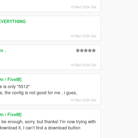
19 Mart 2024 Salı
 EVERYTHING
19 Mart 2024 Salı
n .
19 Mart 2024 Salı
n / FiveM]
ue is only "5512"
, the config is not good for me , i gues,
19 Mart 2024 Salı
n / FiveM]
be enough, sorry. but thanks! I'm now trying with
nload it, I can't find a download button