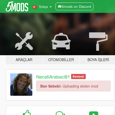
5mods on Discord
Türkçe
ARAÇLAR
OTOMOBILLER
BOYA İŞLERI
NecatiArabaci81
Banlandı
Ban Sebebi:
Uploading stolen mod