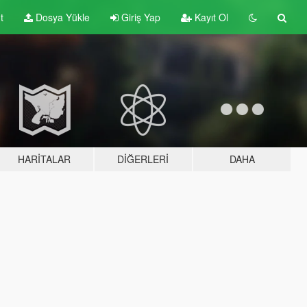
t
Dosya Yükle
Giriş Yap
Kayıt Ol
HARITALAR
DIĞERLERI
DAHA