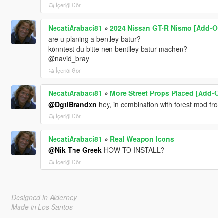
İçeriği Gör
NecatiArabaci81
»
2024 Nissan GT-R Nismo [Add-O
are u planing a bentley batur?
könntest du bitte nen bentlley batur machen?
@navid_bray
İçeriği Gör
NecatiArabaci81
»
More Street Props Placed [Add-O
@DgtlBrandxn
hey, in combination with forest mod fr
İçeriği Gör
NecatiArabaci81
»
Real Weapon Icons
@Nik The Greek
HOW TO INSTALL?
İçeriği Gör
Designed in Alderney
Made in Los Santos