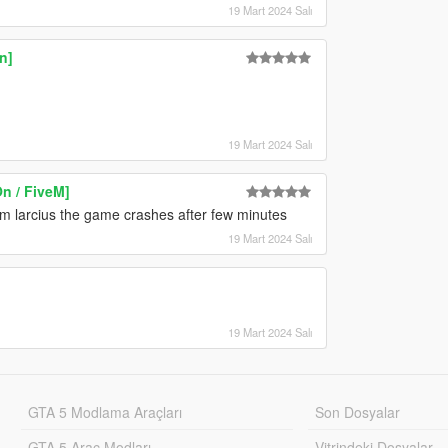
19 Mart 2024 Salı
n]
19 Mart 2024 Salı
n / FiveM]
om larcius the game crashes after few minutes
19 Mart 2024 Salı
19 Mart 2024 Salı
GTA 5 Modlama Araçları
Son Dosyalar
GTA 5 Araç Modları
Vitrindeki Dosyalar