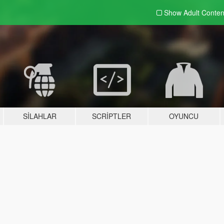
Show Adult
Conten
SILAHLAR
SCRIPTLER
OYUNCU