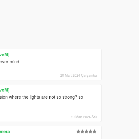
iveM]
lever mind
20 Mart 2024 Çarşamba
iveM]
ion where the lights are not so strong? so
19 Mart 2024 Salı
amera