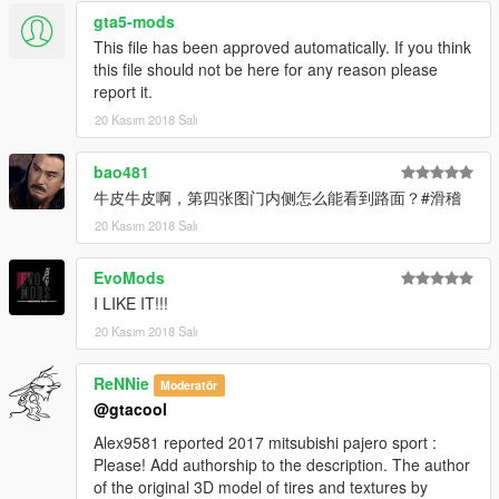
gta5-mods
This file has been approved automatically. If you think
this file should not be here for any reason please
report it.
20 Kasım 2018 Salı
bao481
牛皮牛皮啊，第四张图门内侧怎么能看到路面？#滑稽
20 Kasım 2018 Salı
EvoMods
I LIKE IT!!!
20 Kasım 2018 Salı
ReNNie
Moderatör
@gtacool
Alex9581 reported 2017 mitsubishi pajero sport :
Please! Add authorship to the description. The author
of the original 3D model of tires and textures by