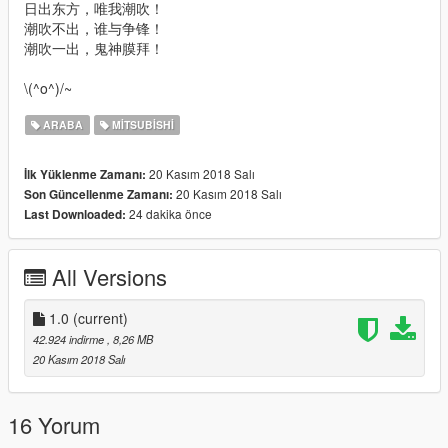
日出东方，唯我潮吹！
潮吹不出，谁与争锋！
潮吹一出，鬼神膜拜！
\(^o^)/~
ARABA
MITSUBISHI
20 Kasım 2018 Salı
İlk Yüklenme Zamanı:
20 Kasım 2018 Salı
Son Güncellenme Zamanı:
24 dakika önce
Last Downloaded:
All Versions
1.0
(current)
42.924 indirme
, 8,26 MB
20 Kasım 2018 Salı
16 Yorum