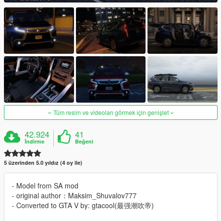
Tüm resim ve videoları görmek için genişlet
42.924
41
İndirme
Beğeni
5 üzerinden 5.0 yıldız (4 oy ile)
- Model from SA mod
- original author：Maksim_Shuvalov777
- Converted to GTA V by: gtacool(最强潮吹帝)