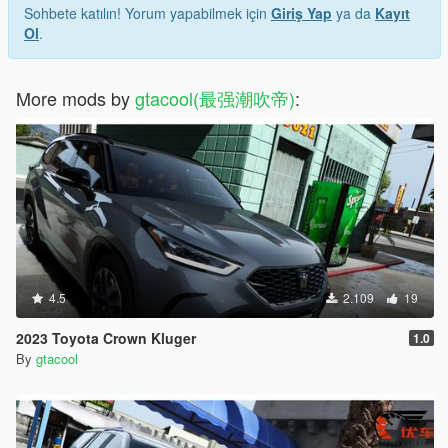
Sohbete katılın! Yorum yapabilmek için
Giriş Yap
ya da
Kayıt
Ol
.
More mods by
gtacool(最强潮吹帝)
:
4.5
2.109
19
2023 Toyota Crown Kluger
1.0
By
gtacool