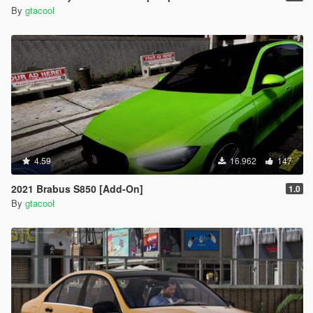
By
gtacool
4.59
16.962
147
2021 Brabus S850 [Add-On]
1.0
By
gtacool