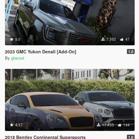
5.0
7.102
47
2023 GMC Yukon Denali [Add-On]
1.0
By
gtacool
4.17
17.433
144
2018 Bentley Continental Supersports
1.0