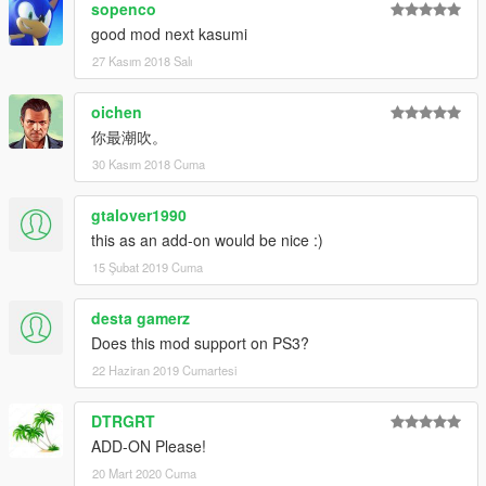
sopenco
good mod next kasumi
27 Kasım 2018 Salı
oichen
你最潮吹。
30 Kasım 2018 Cuma
gtalover1990
this as an add-on would be nice :)
15 Şubat 2019 Cuma
desta gamerz
Does this mod support on PS3?
22 Haziran 2019 Cumartesi
DTRGRT
ADD-ON Please!
20 Mart 2020 Cuma