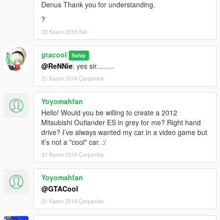
Denus Thank you for understanding.
?
20 Kasım 2018 Salı
gtacool
Sahip
@ReNNie
: yes sir.........
21 Kasım 2018 Çarşamba
Yoyomahfan
Hello! Would you be willing to create a 2012
Mitsubishi Outlander ES in grey for me? Right hand
drive? I’ve always wanted my car in a video game but
it’s not a "cool" car. :/
21 Kasım 2018 Çarşamba
Yoyomahfan
@GTACool
21 Kasım 2018 Çarşamba