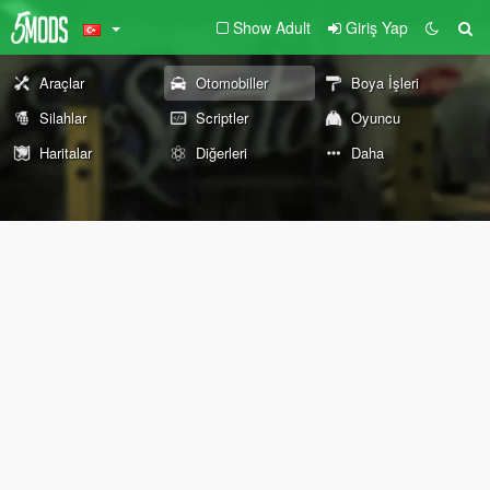
Show Adult
Giriş Yap
Araçlar
Otomobiller
Boya İşleri
Silahlar
Scriptler
Oyuncu
Haritalar
Diğerleri
Daha