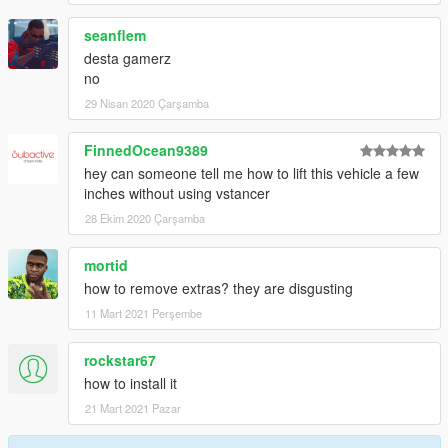
seanflem
desta gamerz
no
29 Nisan 2020 Çarşamba
FinnedOcean9389
hey can someone tell me how to lift this vehicle a few
inches without using vstancer
28 Ekim 2020 Çarşamba
mortid
how to remove extras? they are disgusting
11 Mart 2021 Perşembe
rockstar67
how to install it
21 Mart 2021 Pazar