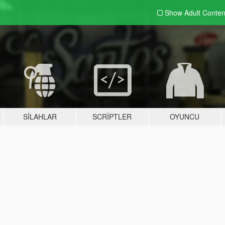
Show Adult
Conten
SILAHLAR
SCRIPTLER
OYUNCU