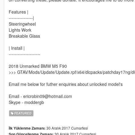
Features |
----------------|
Steeringwheel
Lights Work
Breakable Glass
| Install |
---------------------
2018 Unmarked BMW M5 F90
>>> GTAV/Mods/Update/Update.rpf/x64/dlcpacks/patchday17ng/dlc.r
Email me below for futher enquiries about unlocked model's
Email - ericrobin09@hotmail.com
Skype - moddergb
FEATURED
30 Aralık 2017 Cumartesi
İlk Yüklenme Zamanı:
30 Aralık 2017 Cumartesi
Son Güncellenme Zamanı: