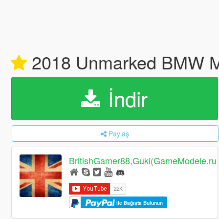
2018 Unmarked BMW M5
İndir
Paylaş
BritishGamer88,Guki(GameModele.ru
ile Bağışta Bulunun