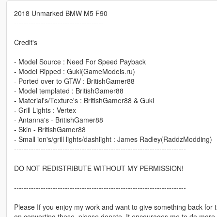
2018 Unmarked BMW M5 F90
-------------------------------------
Credit's
- Model Source : Need For Speed Payback
- Model Ripped : Guki(GameModels.ru)
- Ported over to GTAV : BritishGamer88
- Model templated : BritishGamer88
- Material's/Texture's : BritishGamer88 & Guki
- Grill Lights : Vertex
- Antanna's - BritishGamer88
- Skin - BritishGamer88
- Small ion's/grill lights/dashlight : James Radley(RaddzModding)
-----------------------------------------------------------------------
DO NOT REDISTRIBUTE WITHOUT MY PERMISSION!
-----------------------------------------------------------------------
Please If you enjoy my work and want to give something back for 
on converting these, please donate. It encourages me to do more 