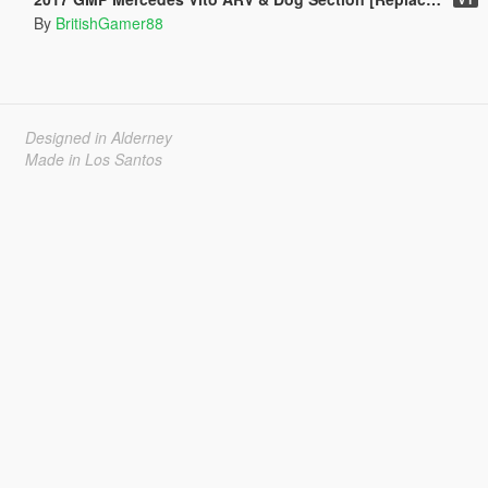
By
BritishGamer88
Designed in Alderney
Made in Los Santos