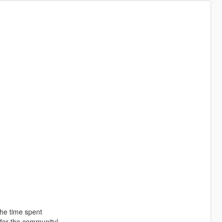
the time spent
for the community!.