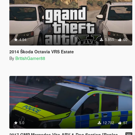
4.94
5.855
60
2014 Škoda Octavia VRS Estate
By
BritishGamer88
5.0
12.702
57
2017 GMP Mercedes Vito ARV & Dog Section [Replace | ELS]
V1