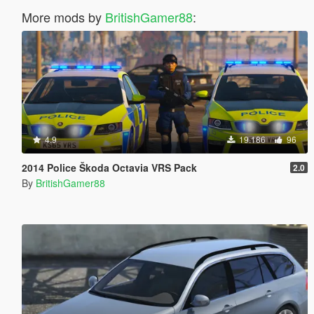
More mods by
BritishGamer88
:
4.9
19.186
96
2014 Police Škoda Octavia VRS Pack
2.0
By
BritishGamer88