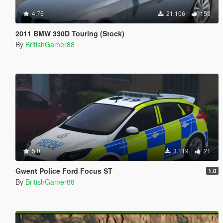
4.75
21.106
153
2011 BMW 330D Touring (Stock)
By
BritishGamer88
5.0
3.119
21
Gwent Police Ford Focus ST
1.0
By
BritishGamer88