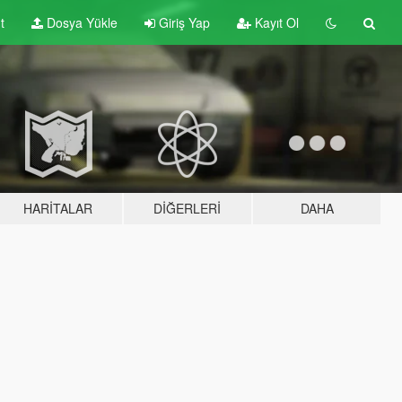
t
Dosya Yükle
Giriş Yap
Kayıt Ol
HARITALAR
DIĞERLERI
DAHA