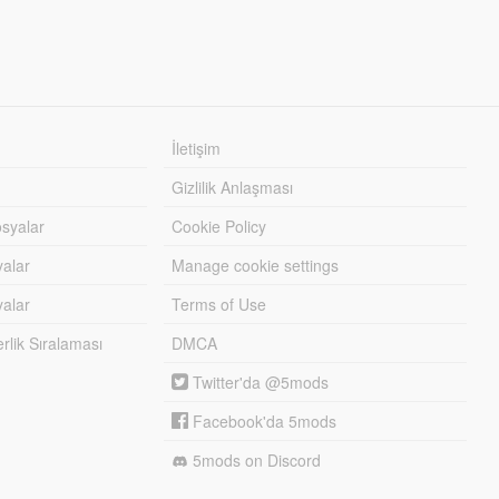
İletişim
Gizlilik Anlaşması
syalar
Cookie Policy
yalar
Manage cookie settings
alar
Terms of Use
lik Sıralaması
DMCA
Twitter'da @5mods
Facebook'da 5mods
5mods on Discord