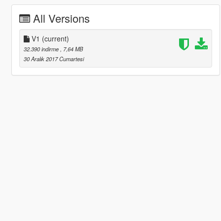
All Versions
V1
(current)
32.390 indirme
, 7,64 MB
30 Aralık 2017 Cumartesi