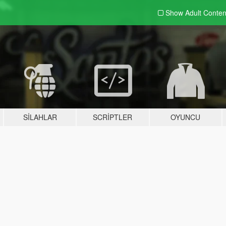
Show Adult
Conten
SILAHLAR
SCRIPTLER
OYUNCU