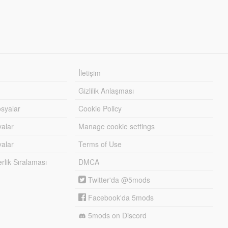
İletişim
Gizlilik Anlaşması
syalar
Cookie Policy
yalar
Manage cookie settings
alar
Terms of Use
lik Sıralaması
DMCA
Twitter'da @5mods
Facebook'da 5mods
5mods on Discord