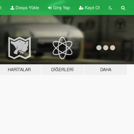
t
Dosya Yükle
Giriş Yap
Kayıt Ol
HARITALAR
DIĞERLERI
DAHA