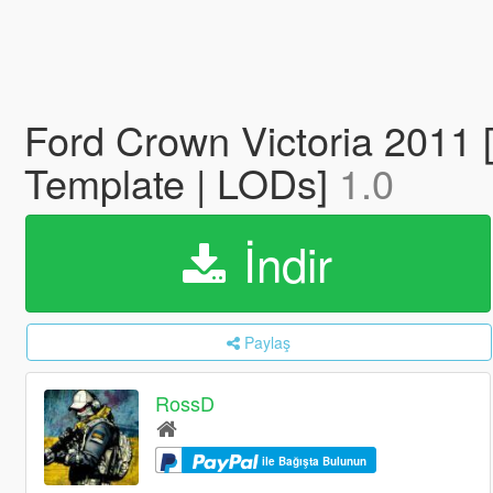
Ford Crown Victoria 2011 [
Template | LODs]
1.0
İndir
Paylaş
RossD
ile Bağışta Bulunun