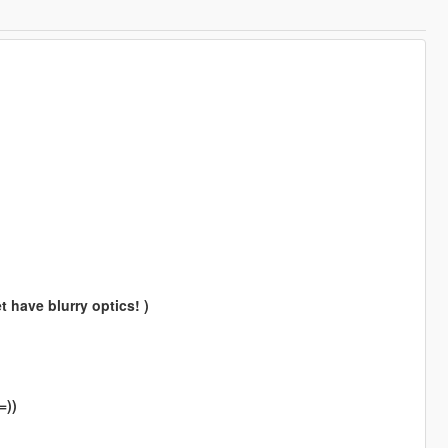
t have blurry optics! )
=))