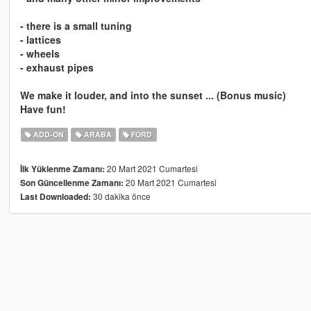
- there is a small tuning
- lattices
- wheels
- exhaust pipes
We make it louder, and into the sunset ... (Bonus music)
Have fun!
ADD-ON
ARABA
FORD
20 Mart 2021 Cumartesi
İlk Yüklenme Zamanı:
20 Mart 2021 Cumartesi
Son Güncellenme Zamanı:
30 dakika önce
Last Downloaded: