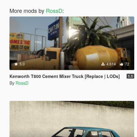
More mods by
RossD
:
5.0
4.614
72
Kenworth T800 Cement Mixer Truck [Replace | LODs]
1.1
By
RossD