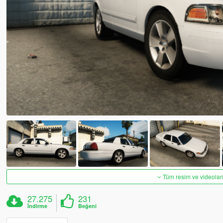
Tüm resim ve videoları
27.275
231
İndirme
Beğeni