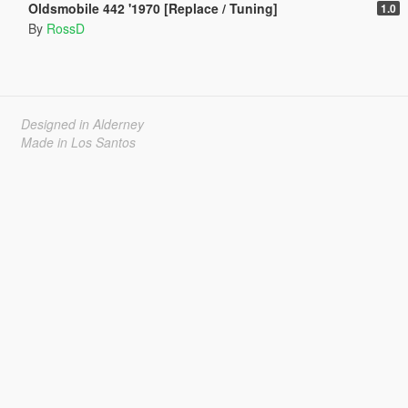
Oldsmobile 442 '1970 [Replace / Tuning]
1.0
By
RossD
Designed in Alderney
Made in Los Santos