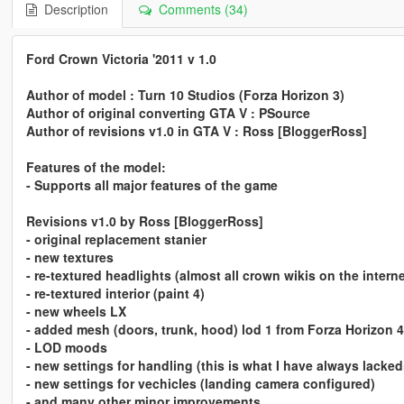
Description
Comments (34)
Ford Crown Victoria '2011 v 1.0
Author of model : Turn 10 Studios (Forza Horizon 3)
Author of original converting GTA V : PSource
Author of revisions v1.0 in GTA V : Ross [BloggerRoss]
Features of the model:
- Supports all major features of the game
Revisions v1.0 by Ross [BloggerRoss]
- original replacement stanier
- new textures
- re-textured headlights (almost all crown wikis on the interne
- re-textured interior (paint 4)
- new wheels LX
- added mesh (doors, trunk, hood) lod 1 from Forza Horizon 4
- LOD moods
- new settings for handling (this is what I have always lacked
- new settings for vechicles (landing camera configured)
- and many other minor improvements