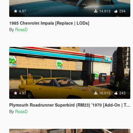
4.97
14.913
294
1985 Chevrolet Impala [Replace | LODs]
By
RossD
4.97
16.015
243
Plymouth Roadrunner Superbird (RM23) '1970 [Add-On | Tuning]
By
RossD