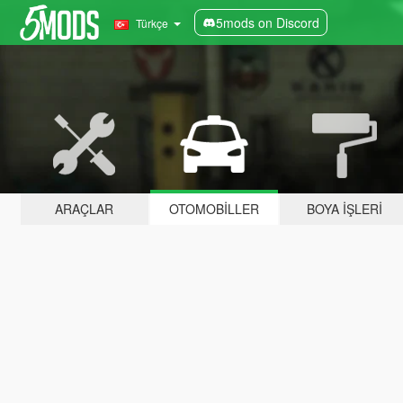
5mods on Discord
Türkçe
ARAÇLAR
OTOMOBILLER
BOYA İŞLERI