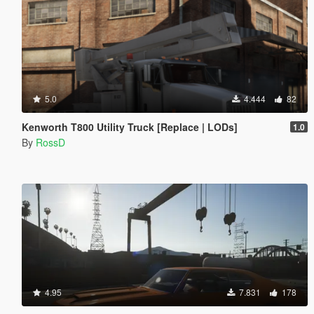
5.0
4.444
82
Kenworth T800 Utility Truck [Replace | LODs]
1.0
By
RossD
4.95
7.831
178