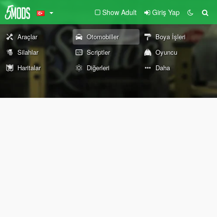
Show Adult
Giriş Yap
Araçlar
Otomobiller
Boya İşleri
Silahlar
Scriptler
Oyuncu
Haritalar
Diğerleri
Daha