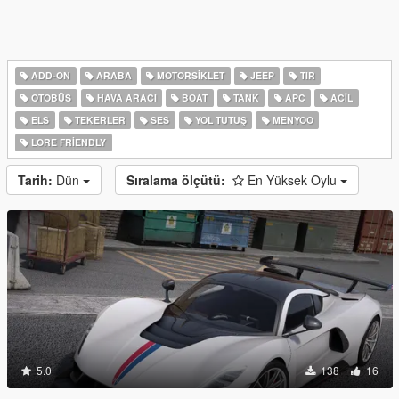
ADD-ON
ARABA
MOTORSIKLET
JEEP
TIR
OTOBÜS
HAVA ARACI
BOAT
TANK
APC
ACIL
ELS
TEKERLER
SES
YOL TUTUŞ
MENYOO
LORE FRIENDLY
Tarih:
Dün
Sıralama ölçütü:
En Yüksek Oylu
5.0
138
16