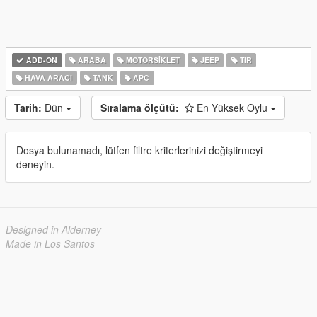
ADD-ON
ARABA
MOTORSIKLET
JEEP
TIR
HAVA ARACI
TANK
APC
Tarih:
Dün
Sıralama ölçütü:
En Yüksek Oylu
Dosya bulunamadı, lütfen filtre kriterlerinizi değiştirmeyi
deneyin.
Designed in Alderney
Made in Los Santos