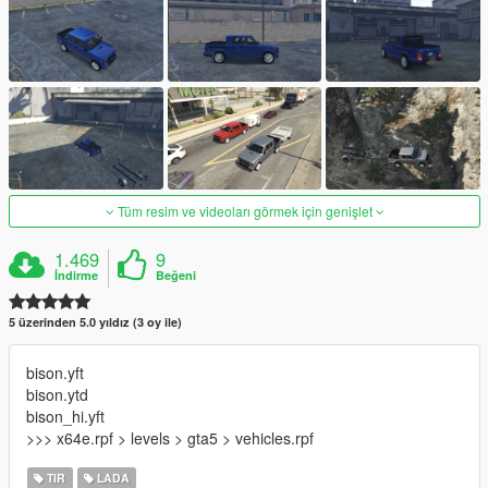
Tüm resim ve videoları görmek için genişlet
1.469
9
İndirme
Beğeni
5 üzerinden 5.0 yıldız (3 oy ile)
bison.yft
bison.ytd
bison_hi.yft
>>> x64e.rpf > levels > gta5 > vehicles.rpf
TIR
LADA