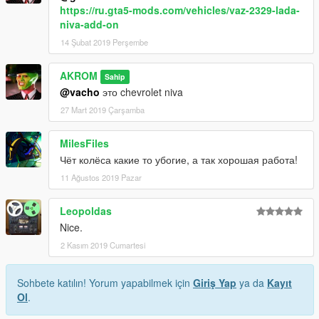
https://ru.gta5-mods.com/vehicles/vaz-2329-lada-
niva-add-on
14 Şubat 2019 Perşembe
AKROM
Sahip
@vacho
это chevrolet niva
27 Mart 2019 Çarşamba
MilesFiles
Чёт колёса какие то убогие, а так хорошая работа!
11 Ağustos 2019 Pazar
Leopoldas
Nice.
2 Kasım 2019 Cumartesi
Sohbete katılın! Yorum yapabilmek için
Giriş Yap
ya da
Kayıt
Ol
.