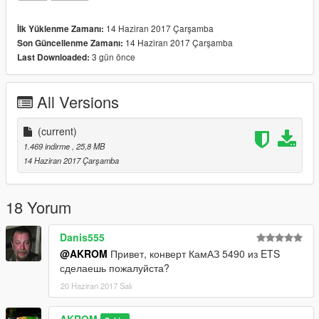
14 Haziran 2017 Çarşamba
İlk Yüklenme Zamanı:
14 Haziran 2017 Çarşamba
Son Güncellenme Zamanı:
3 gün önce
Last Downloaded:
All Versions
(current)
1.469 indirme
, 25,8 MB
14 Haziran 2017 Çarşamba
18 Yorum
Danis555
@AKROM
Привет, конверт КамАЗ 5490 из ETS
сделаешь пожалуйста?
20 Haziran 2017 Salı