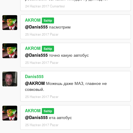
24 Haziran 2017 Cumartesi
AKROM
Sahip
@Danis555
пасмотрим
25 Haziran 2017 Pazar
AKROM
Sahip
@Danis555
точно какую автобус
25 Haziran 2017 Pazar
Danis555
@AKROM
Можешь даже МАЗ, главное не
совковый.
25 Haziran 2017 Pazar
AKROM
Sahip
@Danis555
ета автобус
25 Haziran 2017 Pazar