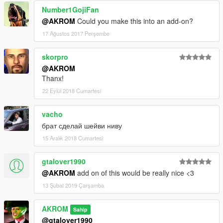
Number1GojiFan
@AKROM
Could you make this into an add-on?
17 Ağustos 2017 Perşembe
skorpro
@AKROM
Thanx!
22 Eylül 2018 Cumartesi
vacho
брат сделай шейви ниву
15 Aralık 2018 Cumartesi
gtalover1990
@AKROM
add on of this would be really nice <3
13 Şubat 2019 Çarşamba
AKROM
Sahip
@gtalover1990