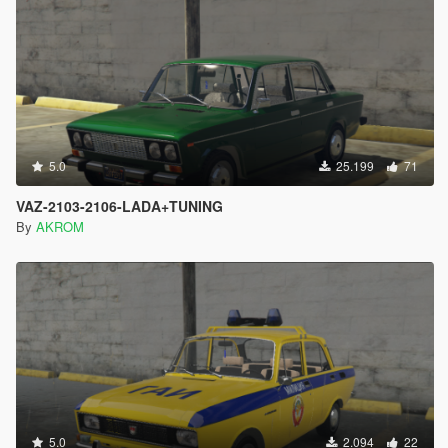
5.0
25.199
71
VAZ-2103-2106-LADA+TUNING
By
AKROM
5.0
2.094
22