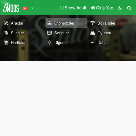
Show Adult
Giriş Yap
Araçlar
Otomobiller
Boya İşleri
Silahlar
Scriptler
Oyuncu
Haritalar
Diğerleri
Daha