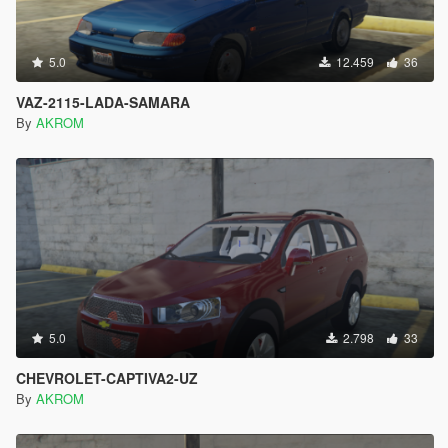
5.0
12.459
36
VAZ-2115-LADA-SAMARA
By
AKROM
5.0
2.798
33
CHEVROLET-CAPTIVA2-UZ
By
AKROM