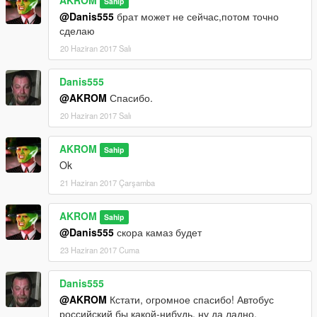
AKROM
Sahip
@Danis555
брат может не сейчас,потом точно
сделаю
20 Haziran 2017 Salı
Danis555
@AKROM
Спасибо.
20 Haziran 2017 Salı
AKROM
Sahip
Ok
21 Haziran 2017 Çarşamba
AKROM
Sahip
@Danis555
скора камаз будет
23 Haziran 2017 Cuma
Danis555
@AKROM
Кстати, огромное спасибо! Автобус
российский бы какой-нибудь, ну да ладно.