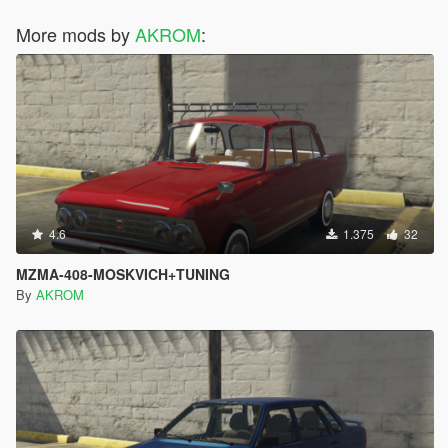
More mods by
AKROM
:
4.6
1.375
32
MZMA-408-MOSKVICH+TUNING
By
AKROM