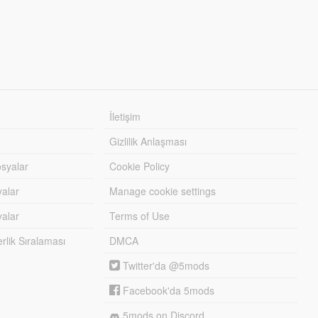
İletişim
Gizlilik Anlaşması
syalar
Cookie Policy
yalar
Manage cookie settings
alar
Terms of Use
lik Sıralaması
DMCA
Twitter'da @5mods
Facebook'da 5mods
5mods on Discord