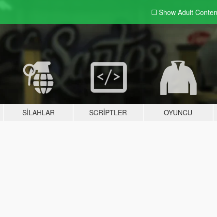
Show Adult
Conten
SILAHLAR
SCRIPTLER
OYUNCU