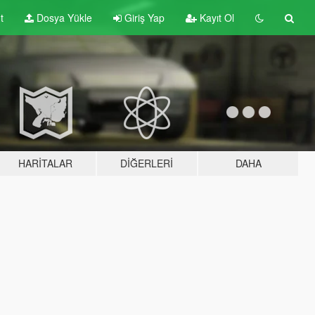
t
Dosya Yükle
Giriş Yap
Kayıt Ol
HARITALAR
DIĞERLERI
DAHA