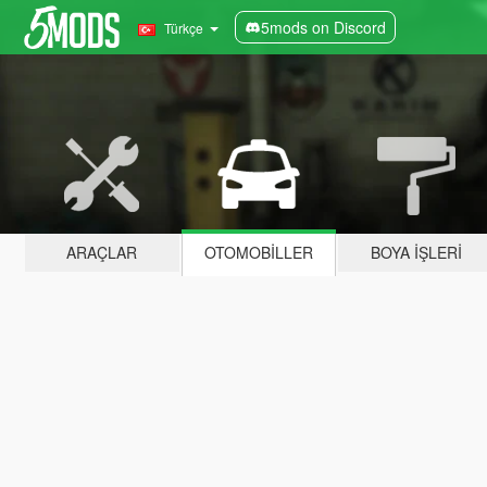
5mods on Discord
Türkçe
ARAÇLAR
OTOMOBILLER
BOYA İŞLERI