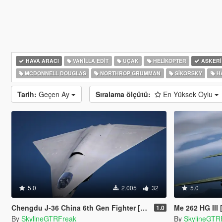
HAVA ARACI
VANILLA EDIT
UÇAK
HELIKOPTER
ASKERI
MCDONNELL DOUGLAS
NORTHROP GRUMMAN
SIKORSKY
HA
Tarih:
Geçen Ay
Sıralama ölçütü:
En Yüksek Oylu
5.0
2.005
32
5.0
Chengdu J-36 China 6th Gen Fighter [Add-On | VehFuncs V]
Me 262 HG III
1.0
By
SkylineGTRFreak
By
SkylineGTR