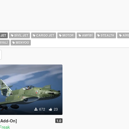
 JET
SIVIL JET
CARGO JET
MOTOR
AMFIBI
STEALTH
AIR
YALI
MENYOO
672
23
 [Add-On]
1.0
Freak