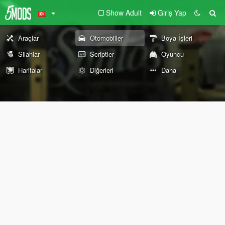
Show Adult
Giriş Yap
Araçlar
Otomobiller
Boya İşleri
Silahlar
Scriptler
Oyuncu
Haritalar
Diğerleri
Daha