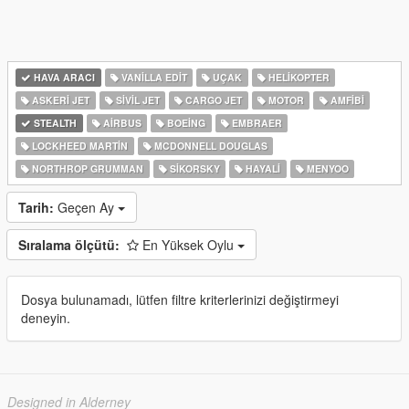
HAVA ARACI
VANILLA EDIT
UÇAK
HELIKOPTER
ASKERI JET
SIVIL JET
CARGO JET
MOTOR
AMFIBI
STEALTH
AIRBUS
BOEING
EMBRAER
LOCKHEED MARTIN
MCDONNELL DOUGLAS
NORTHROP GRUMMAN
SIKORSKY
HAYALI
MENYOO
Tarih:
Geçen Ay
Sıralama ölçütü:
En Yüksek Oylu
Dosya bulunamadı, lütfen filtre kriterlerinizi değiştirmeyi
deneyin.
Designed in Alderney