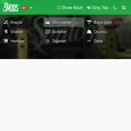
Show Adult
Giriş Yap
Araçlar
Otomobiller
Boya İşleri
Silahlar
Scriptler
Oyuncu
Haritalar
Diğerleri
Daha