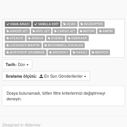
HAVA ARACI
VANILLA EDIT
UÇAK
HELIKOPTER
ASKERI JET
SIVIL JET
CARGO JET
MOTOR
AMFIBI
STEALTH
AIRBUS
BOEING
EMBRAER
LOCKHEED MARTIN
MCDONNELL DOUGLAS
NORTHROP GRUMMAN
SIKORSKY
HAYALI
MENYOO
Tarih:
Dün
Sıralama ölçütü:
En Son Gönderilenler
Dosya bulunamadı, lütfen filtre kriterlerinizi değiştirmeyi
deneyin.
Designed in Alderney