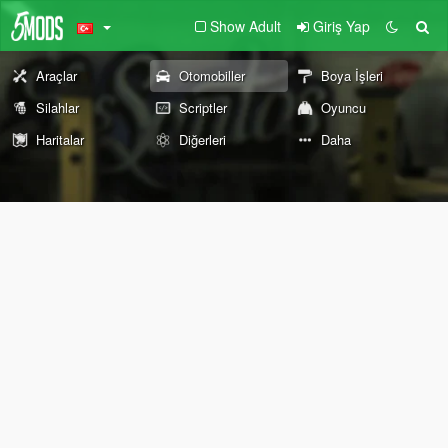
Show Adult
Giriş Yap
Araçlar
Otomobiller
Boya İşleri
Silahlar
Scriptler
Oyuncu
Haritalar
Diğerleri
Daha