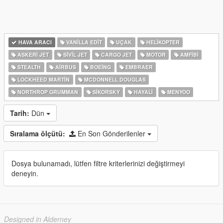
HAVA ARACI
VANILLA EDIT
UÇAK
HELIKOPTER
ASKERI JET
SIVIL JET
CARGO JET
MOTOR
AMFIBI
STEALTH
AIRBUS
BOEING
EMBRAER
LOCKHEED MARTIN
MCDONNELL DOUGLAS
NORTHROP GRUMMAN
SIKORSKY
HAYALI
MENYOO
Tarih:
Dün
Sıralama ölçütü:
En Son Gönderilenler
Dosya bulunamadı, lütfen filtre kriterlerinizi değiştirmeyi
deneyin.
Designed in Alderney