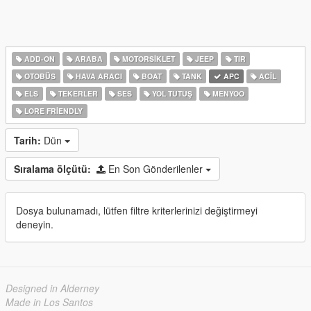
ADD-ON
ARABA
MOTORSIKLET
JEEP
TIR
OTOBÜS
HAVA ARACI
BOAT
TANK
APC
ACIL
ELS
TEKERLER
SES
YOL TUTUŞ
MENYOO
LORE FRIENDLY
Tarih:
Dün
Sıralama ölçütü:
En Son Gönderilenler
Dosya bulunamadı, lütfen filtre kriterlerinizi değiştirmeyi
deneyin.
Designed in Alderney
Made in Los Santos