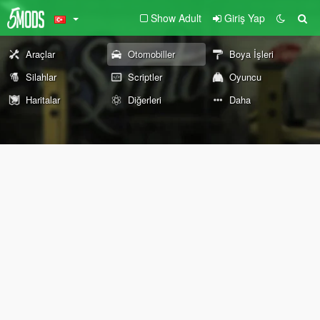
Show Adult
Giriş Yap
Araçlar
Otomobiller
Boya İşleri
Silahlar
Scriptler
Oyuncu
Haritalar
Diğerleri
Daha