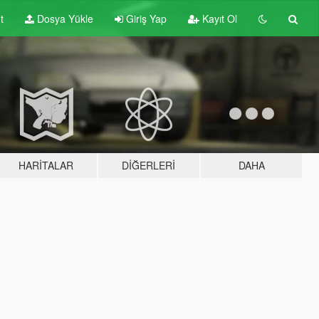
t
Dosya Yükle
Giriş Yap
Kayıt Ol
HARITALAR
DIĞERLERI
DAHA