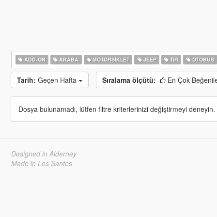
ADD-ON
ARABA
MOTORSIKLET
JEEP
TIR
OTOBÜS
Tarih:
Geçen Hafta
Sıralama ölçütü:
En Çok Beğenil
Dosya bulunamadı, lütfen filtre kriterlerinizi değiştirmeyi deneyin.
Designed in Alderney
Made in Los Santos