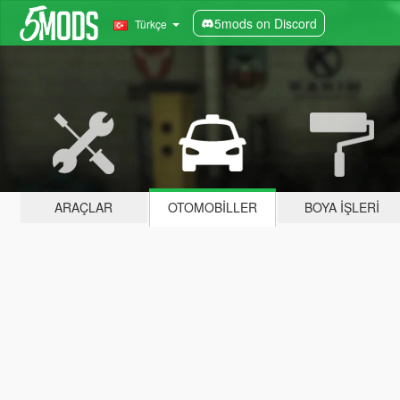
5mods on Discord
Türkçe
ARAÇLAR
OTOMOBILLER
BOYA İŞLERI