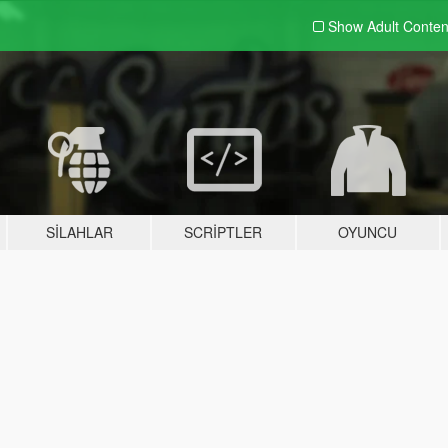
Show Adult
Conten
SILAHLAR
SCRIPTLER
OYUNCU