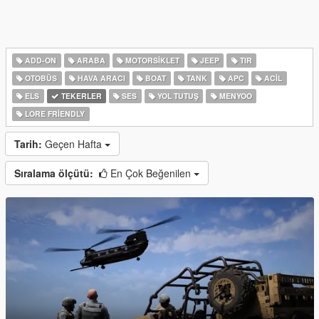
ADD-ON
ARABA
MOTORSIKLET
JEEP
TIR
OTOBÜS
HAVA ARACI
BOAT
TANK
APC
ACIL
ELS
TEKERLER
SES
YOL TUTUŞ
MENYOO
LORE FRIENDLY
Tarih:
Geçen Hafta
Sıralama ölçütü:
En Çok Beğenilen