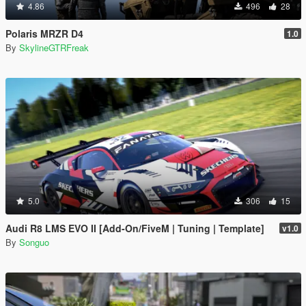
4.86
496
28
Polaris MRZR D4
1.0
By
SkylineGTRFreak
5.0
306
15
Audi R8 LMS EVO II [Add-On/FiveM | Tuning | Template]
v1.0
By
Songuo