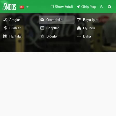
Show Adult
Giriş Yap
Araçlar
Otomobiller
Boya İşleri
Silahlar
Scriptler
Oyuncu
Haritalar
Diğerleri
Daha