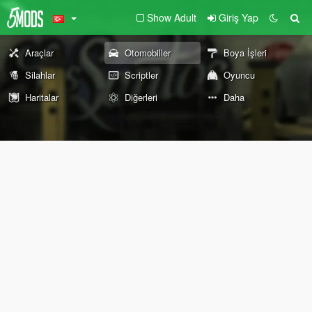
Show Adult
Giriş Yap
Araçlar
Otomobiller
Boya İşleri
Silahlar
Scriptler
Oyuncu
Haritalar
Diğerleri
Daha