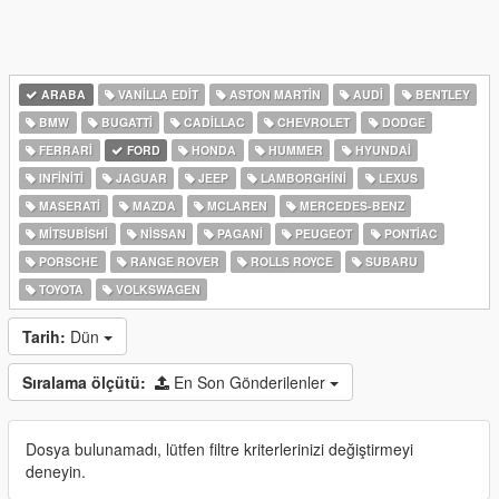
ARABA
VANILLA EDIT
ASTON MARTIN
AUDI
BENTLEY
BMW
BUGATTI
CADILLAC
CHEVROLET
DODGE
FERRARI
FORD
HONDA
HUMMER
HYUNDAI
INFINITI
JAGUAR
JEEP
LAMBORGHINI
LEXUS
MASERATI
MAZDA
MCLAREN
MERCEDES-BENZ
MITSUBISHI
NISSAN
PAGANI
PEUGEOT
PONTIAC
PORSCHE
RANGE ROVER
ROLLS ROYCE
SUBARU
TOYOTA
VOLKSWAGEN
Tarih:
Dün
Sıralama ölçütü:
En Son Gönderilenler
Dosya bulunamadı, lütfen filtre kriterlerinizi değiştirmeyi
deneyin.