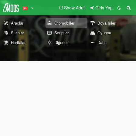
Show Adult
Giriş Yap
Araçlar
Otomobiller
Boya İşleri
Silahlar
Scriptler
Oyuncu
Haritalar
Diğerleri
Daha