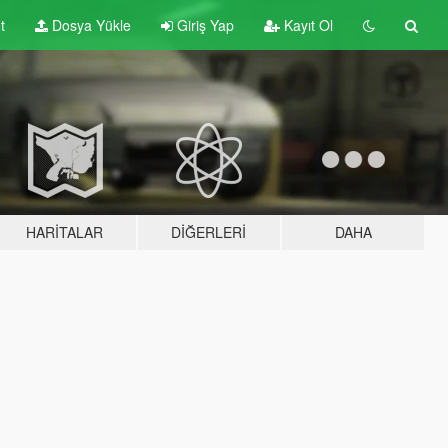
t
Dosya Yükle
Giriş Yap
Kayıt Ol
HARITALAR
DIĞERLERI
DAHA