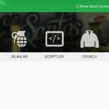
Show Adult
Conten
SILAHLAR
SCRIPTLER
OYUNCU