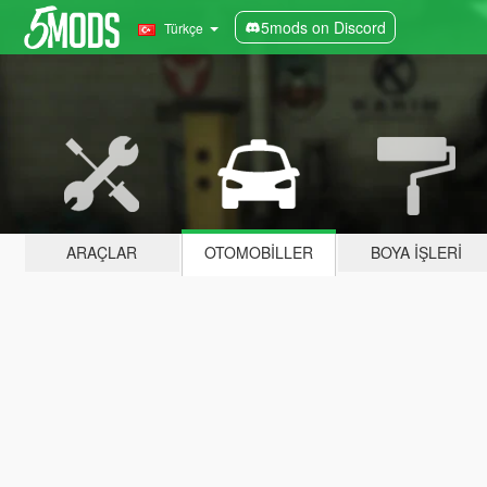
5mods on Discord
Türkçe
ARAÇLAR
OTOMOBILLER
BOYA İŞLERI