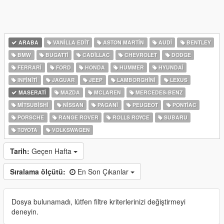
ARABA
VANILLA EDIT
ASTON MARTIN
AUDI
BENTLEY
BMW
BUGATTI
CADILLAC
CHEVROLET
DODGE
FERRARI
FORD
HONDA
HUMMER
HYUNDAI
INFINITI
JAGUAR
JEEP
LAMBORGHINI
LEXUS
MASERATI
MAZDA
MCLAREN
MERCEDES-BENZ
MITSUBISHI
NISSAN
PAGANI
PEUGEOT
PONTIAC
PORSCHE
RANGE ROVER
ROLLS ROYCE
SUBARU
TOYOTA
VOLKSWAGEN
Tarih:
Geçen Hafta
Sıralama ölçütü:
En Son Çıkanlar
Dosya bulunamadı, lütfen filtre kriterlerinizi değiştirmeyi
deneyin.