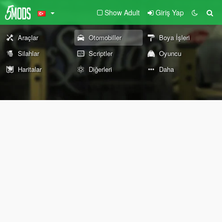
Show Adult
Giriş Yap
Araçlar
Otomobiller
Boya İşleri
Silahlar
Scriptler
Oyuncu
Haritalar
Diğerleri
Daha