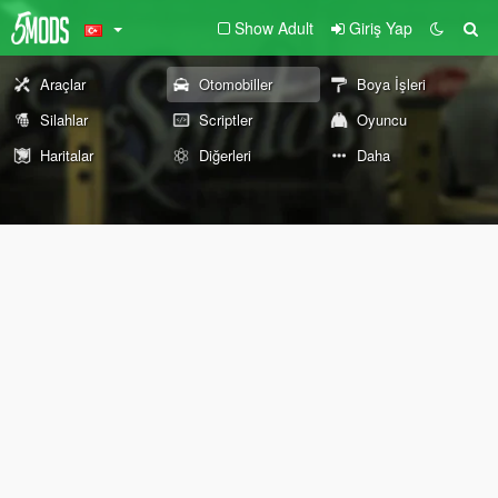
Show Adult
Giriş Yap
Araçlar
Otomobiller
Boya İşleri
Silahlar
Scriptler
Oyuncu
Haritalar
Diğerleri
Daha