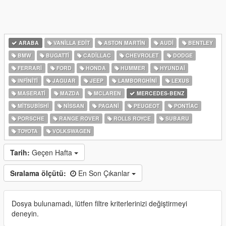
ARABA
VANILLA EDIT
ASTON MARTIN
AUDI
BENTLEY
BMW
BUGATTI
CADILLAC
CHEVROLET
DODGE
FERRARI
FORD
HONDA
HUMMER
HYUNDAI
INFINITI
JAGUAR
JEEP
LAMBORGHINI
LEXUS
MASERATI
MAZDA
MCLAREN
MERCEDES-BENZ
MITSUBISHI
NISSAN
PAGANI
PEUGEOT
PONTIAC
PORSCHE
RANGE ROVER
ROLLS ROYCE
SUBARU
TOYOTA
VOLKSWAGEN
Tarih:
Geçen Hafta
Sıralama ölçütü:
En Son Çıkanlar
Dosya bulunamadı, lütfen filtre kriterlerinizi değiştirmeyi
deneyin.