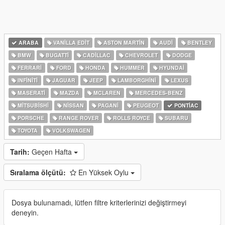
ARABA
VANILLA EDIT
ASTON MARTIN
AUDI
BENTLEY
BMW
BUGATTI
CADILLAC
CHEVROLET
DODGE
FERRARI
FORD
HONDA
HUMMER
HYUNDAI
INFINITI
JAGUAR
JEEP
LAMBORGHINI
LEXUS
MASERATI
MAZDA
MCLAREN
MERCEDES-BENZ
MITSUBISHI
NISSAN
PAGANI
PEUGEOT
PONTIAC
PORSCHE
RANGE ROVER
ROLLS ROYCE
SUBARU
TOYOTA
VOLKSWAGEN
Tarih:
Geçen Hafta
Sıralama ölçütü:
En Yüksek Oylu
Dosya bulunamadı, lütfen filtre kriterlerinizi değiştirmeyi
deneyin.