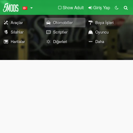
Show Adult
Giriş Yap
Araçlar
Otomobiller
Boya İşleri
Silahlar
Scriptler
Oyuncu
Haritalar
Diğerleri
Daha