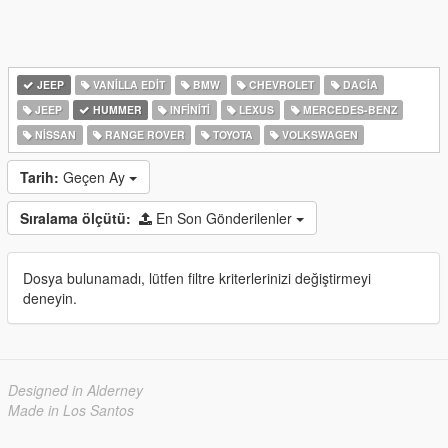
JEEP
VANILLA EDIT
BMW
CHEVROLET
DACIA
JEEP
HUMMER
INFINITI
LEXUS
MERCEDES-BENZ
NISSAN
RANGE ROVER
TOYOTA
VOLKSWAGEN
Tarih:
Geçen Ay
Sıralama ölçütü:
En Son Gönderilenler
Dosya bulunamadı, lütfen filtre kriterlerinizi değiştirmeyi
deneyin.
Designed in Alderney
Made in Los Santos