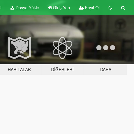
t
Dosya Yükle
Giriş Yap
Kayıt Ol
HARITALAR
DIĞERLERI
DAHA