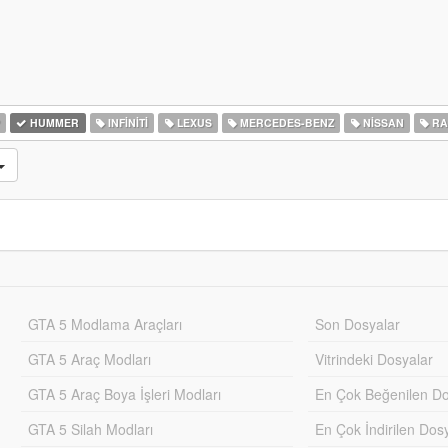
HUMMER
INFINITI
LEXUS
MERCEDES-BENZ
NISSAN
RA
GTA 5 Modlama Araçları
Son Dosyalar
GTA 5 Araç Modları
Vitrindeki Dosyalar
GTA 5 Araç Boya İşleri Modları
En Çok Beğenilen Do
GTA 5 Silah Modları
En Çok İndirilen Dos