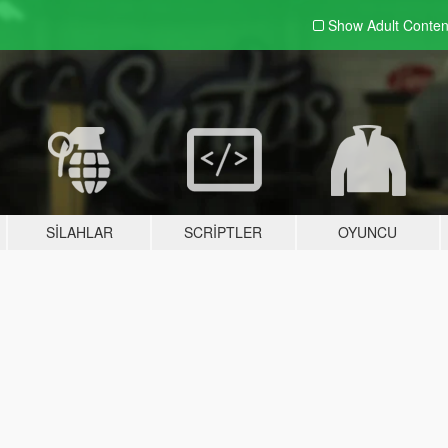
Show Adult
Conten
SILAHLAR
SCRIPTLER
OYUNCU