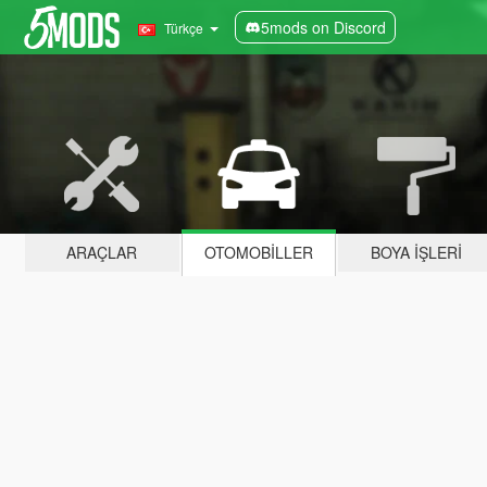
5mods on Discord
Türkçe
ARAÇLAR
OTOMOBILLER
BOYA İŞLERI