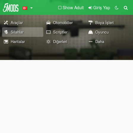
Show Adult
Giriş Yap
Araçlar
Otomobiller
Boya İşleri
Silahlar
Scriptler
Oyuncu
Haritalar
Diğerleri
Daha