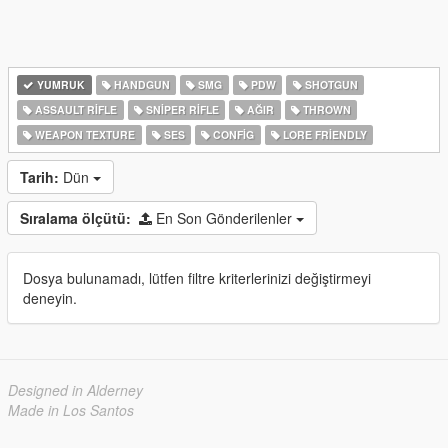
YUMRUK
HANDGUN
SMG
PDW
SHOTGUN
ASSAULT RIFLE
SNIPER RIFLE
AĞIR
THROWN
WEAPON TEXTURE
SES
CONFIG
LORE FRIENDLY
Tarih:
Dün
Sıralama ölçütü:
En Son Gönderilenler
Dosya bulunamadı, lütfen filtre kriterlerinizi değiştirmeyi
deneyin.
Designed in Alderney
Made in Los Santos