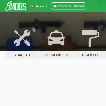
5mods on Discord
Türkçe
ARAÇLAR
OTOMOBILLER
BOYA İŞLERI