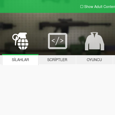
Show Adult
Conten
SILAHLAR
SCRIPTLER
OYUNCU