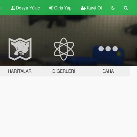
t
Dosya Yükle
Giriş Yap
Kayıt Ol
HARITALAR
DIĞERLERI
DAHA