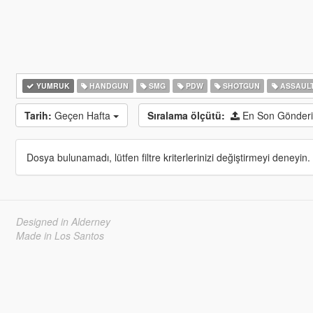
YUMRUK
HANDGUN
SMG
PDW
SHOTGUN
ASSAULT
Tarih:
Geçen Hafta
Sıralama ölçütü:
En Son Gönderi
Dosya bulunamadı, lütfen filtre kriterlerinizi değiştirmeyi deneyin.
Designed in Alderney
Made in Los Santos