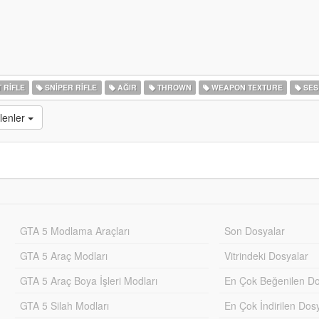
 RIFLE
SNIPER RIFLE
AĞIR
THROWN
WEAPON TEXTURE
SES
lenler
GTA 5 Modlama Araçları
Son Dosyalar
GTA 5 Araç Modları
Vitrindeki Dosyalar
GTA 5 Araç Boya İşleri Modları
En Çok Beğenilen Do
GTA 5 Silah Modları
En Çok İndirilen Dos