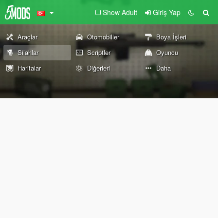
Show Adult
Giriş Yap
Araçlar
Otomobiller
Boya İşleri
Silahlar
Scriptler
Oyuncu
Haritalar
Diğerleri
Daha