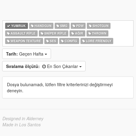
YUMRUK
HANDGUN
SMG
PDW
SHOTGUN
ASSAULT RIFLE
SNIPER RIFLE
AĞIR
THROWN
WEAPON TEXTURE
SES
CONFIG
LORE FRIENDLY
Tarih:
Geçen Hafta
Sıralama ölçütü:
En Son Çıkanlar
Dosya bulunamadı, lütfen filtre kriterlerinizi değiştirmeyi
deneyin.
Designed in Alderney
Made in Los Santos