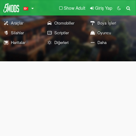
Show Adult
Giriş Yap
Araçlar
Otomobiller
Boya İşleri
Silahlar
Scriptler
Oyuncu
Haritalar
Diğerleri
Daha