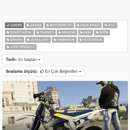
LIVEYR
ARABA
MOTORSIKLET
HAVA ARACI
ACIL
SCRIPT HOOK
TRAINER
MISSION
SKIN
GIYIM
GRAFIK
JEWELLERY
ANIMATION
VEGETATION
LORE FRIENDLY
Tarih:
En baştan
Sıralama ölçütü:
En Çok Beğenilen