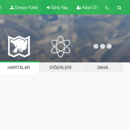
t
Dosya Yükle
Giriş Yap
Kayıt Ol
HARITALAR
DIĞERLERI
DAHA