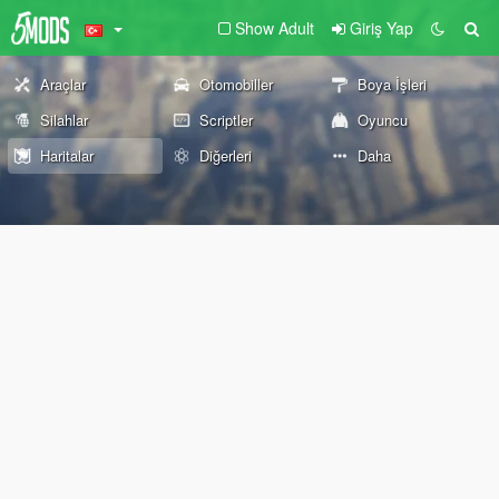
Show Adult
Giriş Yap
Araçlar
Otomobiller
Boya İşleri
Silahlar
Scriptler
Oyuncu
Haritalar
Diğerleri
Daha