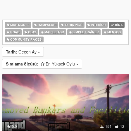
MAP MODEL
RAMPALARI
YARIŞ PISTI
INTERIOR
BINA
ROAD
OLAY
MAP EDITOR
SIMPLE TRAINER
MENYOO
COMMUNITY RACES
Tarih:
Geçen Ay
Sıralama ölçütü:
En Yüksek Oylu
5.0
154
12