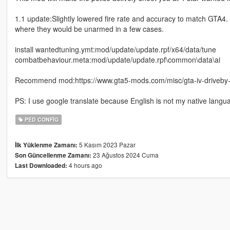
1.1 update:Slightly lowered fire rate and accuracy to match GTA4. 
where they would be unarmed in a few cases.
install wantedtuning.ymt:mod/update/update.rpf/x64/data/tune
combatbehaviour.meta:mod/update/update.rpf\common\data\ai
Recommend mod:https://www.gta5-mods.com/misc/gta-iv-driveby
PS: I use google translate because English is not my native langu
PED CONFIG
5 Kasım 2023 Pazar
İlk Yüklenme Zamanı:
23 Ağustos 2024 Cuma
Son Güncellenme Zamanı:
4 hours ago
Last Downloaded: