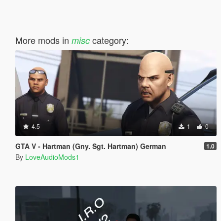
More mods in
category:
misc
4.5
1
0
GTA V - Hartman (Gny. Sgt. Hartman) German
1.0
By
LoveAudioMods1