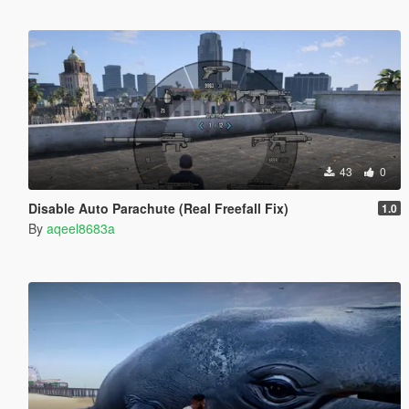
43
0
Disable Auto Parachute (Real Freefall Fix)
1.0
By
aqeel8683a