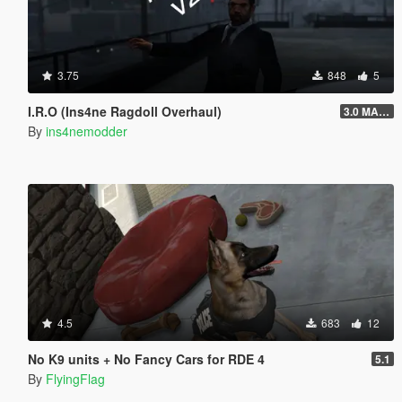
3.75
848
5
I.R.O (Ins4ne Ragdoll Overhaul)
3.0 MASSIVE OVERHAUL
By
ins4nemodder
4.5
683
12
No K9 units + No Fancy Cars for RDE 4
5.1
By
FlyingFlag