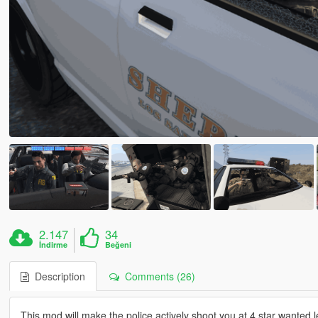
2.147
34
İndirme
Beğeni
Description
Comments (26)
This mod will make the police actively shoot you at 4 star wanted l