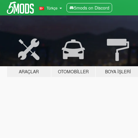
5mods on Discord
Türkçe
ARAÇLAR
OTOMOBILLER
BOYA İŞLERI