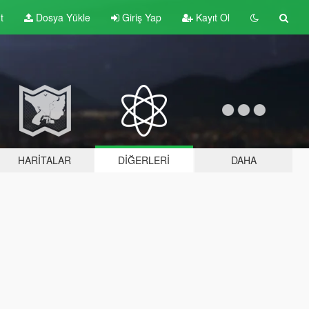
t
Dosya Yükle
Giriş Yap
Kayıt Ol
HARITALAR
DIĞERLERI
DAHA