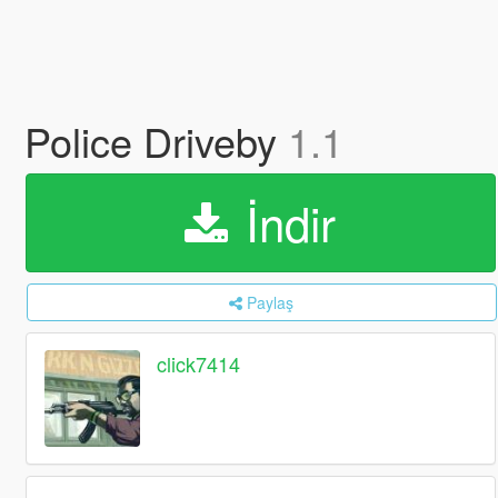
Police Driveby
1.1
İndir
Paylaş
click7414