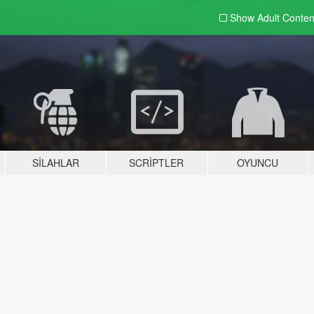
Show Adult
Conten
SILAHLAR
SCRIPTLER
OYUNCU