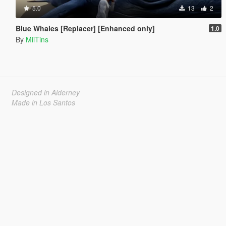
5.0
13
2
Blue Whales [Replacer] [Enhanced only]
1.0
By
MiiTins
Designed in Alderney
Made in Los Santos