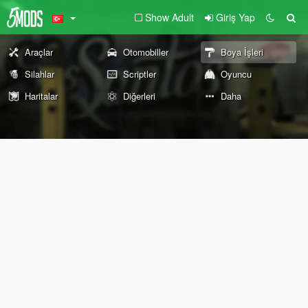
Show Adult
Giriş Yap
Araçlar
Otomobiller
Boya İşleri
Silahlar
Scriptler
Oyuncu
Haritalar
Diğerleri
Daha