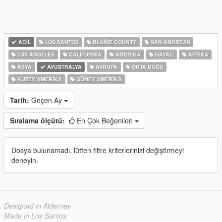
ACIL
LOS SANTOS
BLAINE COUNTY
SAN ANDREAS
LOS ANGELES
CALIFORNIA
AMERIKA
HAYALI
AFRIKA
ASYA
AVUSTRALYA
AVRUPA
ORTA DOĞU
KUZEY AMERIKA
GÜNEY AMERIKA
Tarih:
Geçen Ay
Sıralama ölçütü:
En Çok Beğenilen
Dosya bulunamadı, lütfen filtre kriterlerinizi değiştirmeyi
deneyin.
Designed in Alderney
Made in Los Santos