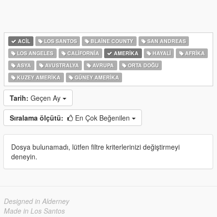
ACIL
LOS SANTOS
BLAINE COUNTY
SAN ANDREAS
LOS ANGELES
CALIFORNIA
AMERIKA
HAYALI
AFRIKA
ASYA
AVUSTRALYA
AVRUPA
ORTA DOĞU
KUZEY AMERIKA
GÜNEY AMERIKA
Tarih:
Geçen Ay
Sıralama ölçütü:
En Çok Beğenilen
Dosya bulunamadı, lütfen filtre kriterlerinizi değiştirmeyi
deneyin.
Designed in Alderney
Made in Los Santos