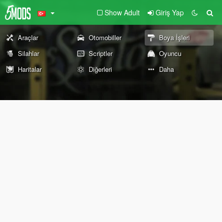
Show Adult
Giriş Yap
Araçlar
Otomobiller
Boya İşleri
Silahlar
Scriptler
Oyuncu
Haritalar
Diğerleri
Daha