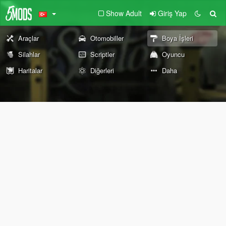
Show Adult
Giriş Yap
Araçlar
Otomobiller
Boya İşleri
Silahlar
Scriptler
Oyuncu
Haritalar
Diğerleri
Daha