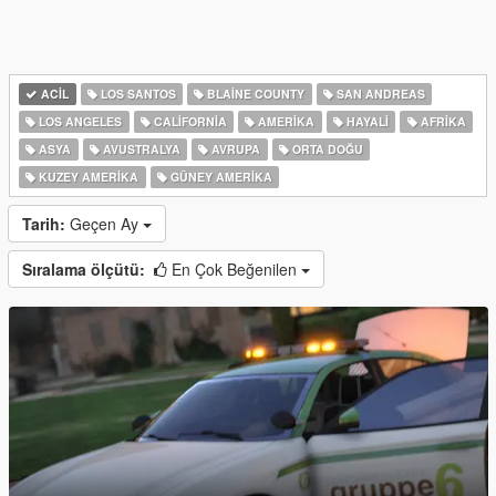
ACIL
LOS SANTOS
BLAINE COUNTY
SAN ANDREAS
LOS ANGELES
CALIFORNIA
AMERIKA
HAYALI
AFRIKA
ASYA
AVUSTRALYA
AVRUPA
ORTA DOĞU
KUZEY AMERIKA
GÜNEY AMERIKA
Tarih:
Geçen Ay
Sıralama ölçütü:
En Çok Beğenilen