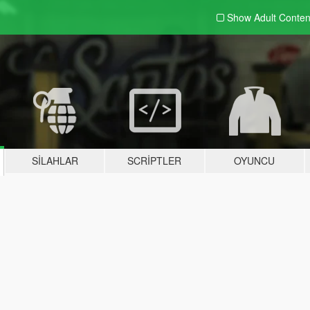
Show Adult
Conten
SILAHLAR
SCRIPTLER
OYUNCU