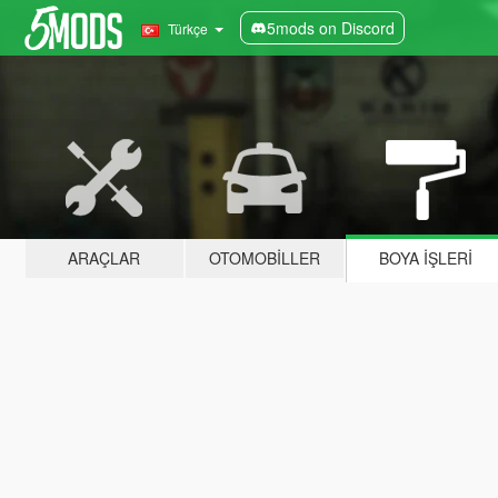
5mods on Discord
Türkçe
ARAÇLAR
OTOMOBILLER
BOYA İŞLERI