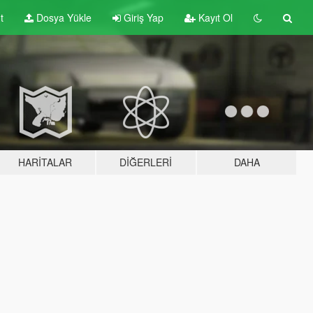
t
Dosya Yükle
Giriş Yap
Kayıt Ol
HARITALAR
DIĞERLERI
DAHA