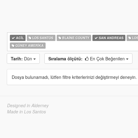
ACIL
LOS SANTOS
BLAINE COUNTY
SAN ANDREAS
LOS
GÜNEY AMERIKA
Tarih:
Dün
Sıralama ölçütü:
En Çok Beğenilen
Dosya bulunamadı, lütfen filtre kriterlerinizi değiştirmeyi deneyin.
Designed in Alderney
Made in Los Santos