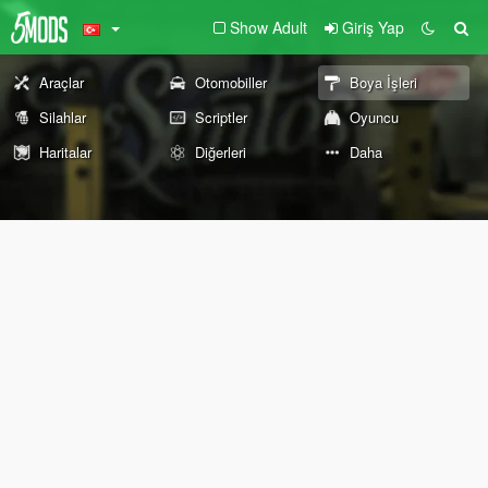
Show Adult
Giriş Yap
Araçlar
Otomobiller
Boya İşleri
Silahlar
Scriptler
Oyuncu
Haritalar
Diğerleri
Daha