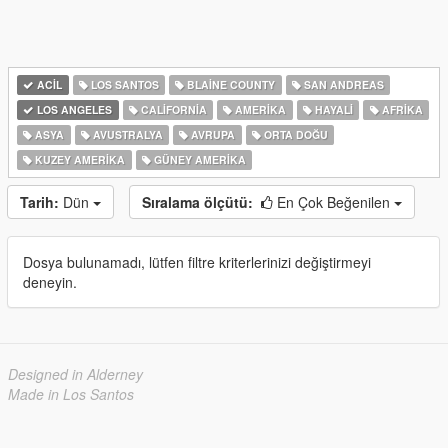
ACIL
LOS SANTOS
BLAINE COUNTY
SAN ANDREAS
LOS ANGELES
CALIFORNIA
AMERIKA
HAYALI
AFRIKA
ASYA
AVUSTRALYA
AVRUPA
ORTA DOĞU
KUZEY AMERIKA
GÜNEY AMERIKA
Tarih:
Dün
Sıralama ölçütü:
En Çok Beğenilen
Dosya bulunamadı, lütfen filtre kriterlerinizi değiştirmeyi
deneyin.
Designed in Alderney
Made in Los Santos