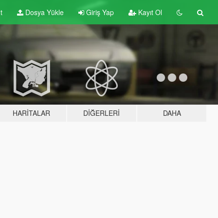
t
Dosya Yükle
Giriş Yap
Kayıt Ol
HARITALAR
DIĞERLERI
DAHA