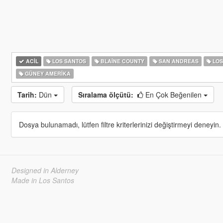
ACIL
LOS SANTOS
BLAINE COUNTY
SAN ANDREAS
LOS
GÜNEY AMERIKA
Tarih:
Dün
Sıralama ölçütü:
En Çok Beğenilen
Dosya bulunamadı, lütfen filtre kriterlerinizi değiştirmeyi deneyin.
Designed in Alderney
Made in Los Santos