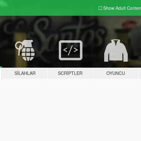
Show Adult
Conten
SILAHLAR
SCRIPTLER
OYUNCU