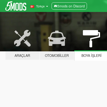
5mods on Discord
Türkçe
ARAÇLAR
OTOMOBILLER
BOYA İŞLERI