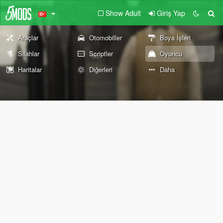
Show Adult
Giriş Yap
Araçlar
Otomobiller
Boya İşleri
Silahlar
Scriptler
Oyuncu
Haritalar
Diğerleri
Daha