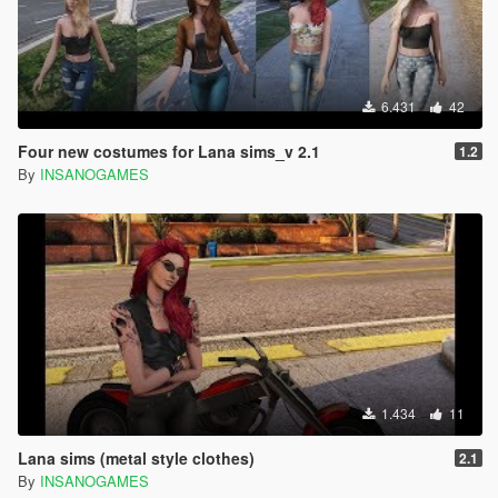
6.431
42
Four new costumes for Lana sims_v 2.1
1.2
By
INSANOGAMES
1.434
11
Lana sims (metal style clothes)
2.1
By
INSANOGAMES