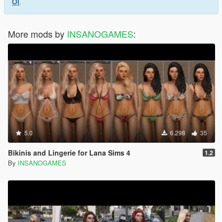
Ol
.
More mods by
INSANOGAMES
:
5.0
6.298
35
Bikinis and Lingerie for Lana Sims 4
1.2
By
INSANOGAMES