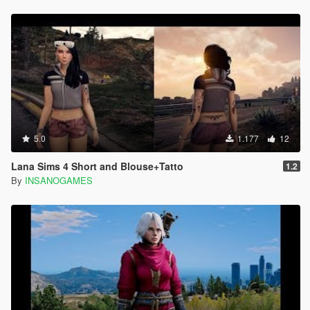
5.0
1.177
12
Lana Sims 4 Short and Blouse+Tatto
1.2
By
INSANOGAMES