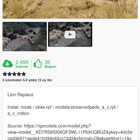
2.498
39
İndirme
Beğeni
5 üzerinden 5.0 yıldız (3 oy ile)
Lion Replace
Instal: mods / x64e.rpf / models/streamedpeds_a_c.rpf /
a_c_mtlion
Source: https://rigmodels.com/model.php?
view=model__KD7RS8SXI6QFSWL11P69UQBUZ&ykey=40c5e
ced36971aede41b389c65cc72d3&yformat=Obj&ysetting1=1&y