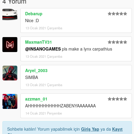
4 Yorum
Debarup
Nice :D
13 Ocak 2021 Çarşamba
MaxmanTV31
@INSANOGAMES
pls make a lynx carpathius
13 Ocak 2021 Çarşamba
Aryel_2003
SIMBA
13 Ocak 2021 Çarşamba
azzman_01
AHHHHHHHHHHHZABENYAAAAAAA
14 Ocak 2021 Perşembe
Sohbete katılın! Yorum yapabilmek için
Giriş Yap
ya da
Kayıt