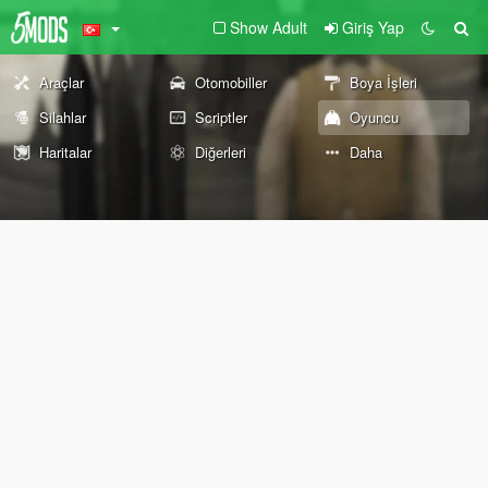
Show Adult
Giriş Yap
Araçlar
Otomobiller
Boya İşleri
Silahlar
Scriptler
Oyuncu
Haritalar
Diğerleri
Daha