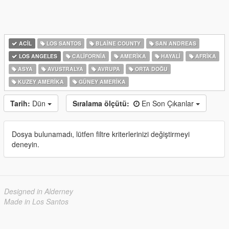
ACIL
LOS SANTOS
BLAINE COUNTY
SAN ANDREAS
LOS ANGELES
CALIFORNIA
AMERIKA
HAYALI
AFRIKA
ASYA
AVUSTRALYA
AVRUPA
ORTA DOĞU
KUZEY AMERIKA
GÜNEY AMERIKA
Tarih:
Dün
Sıralama ölçütü:
En Son Çıkanlar
Dosya bulunamadı, lütfen filtre kriterlerinizi değiştirmeyi
deneyin.
Designed in Alderney
Made in Los Santos