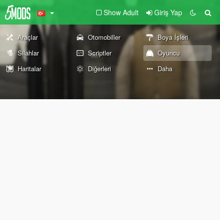
Show Adult
Giriş Yap
Araçlar
Otomobiller
Boya İşleri
Silahlar
Scriptler
Oyuncu
Haritalar
Diğerleri
Daha