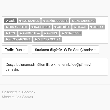
ACIL
LOS SANTOS
BLAINE COUNTY
SAN ANDREAS
LOS ANGELES
CALIFORNIA
AMERIKA
HAYALI
AFRIKA
ASYA
AVUSTRALYA
AVRUPA
ORTA DOĞU
KUZEY AMERIKA
GÜNEY AMERIKA
Tarih:
Dün
Sıralama ölçütü:
En Son Çıkanlar
Dosya bulunamadı, lütfen filtre kriterlerinizi değiştirmeyi
deneyin.
Designed in Alderney
Made in Los Santos