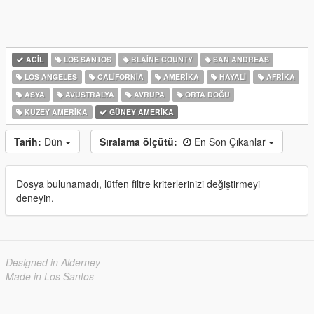
ACIL
LOS SANTOS
BLAINE COUNTY
SAN ANDREAS
LOS ANGELES
CALIFORNIA
AMERIKA
HAYALI
AFRIKA
ASYA
AVUSTRALYA
AVRUPA
ORTA DOĞU
KUZEY AMERIKA
GÜNEY AMERIKA
Tarih:
Dün
Sıralama ölçütü:
En Son Çıkanlar
Dosya bulunamadı, lütfen filtre kriterlerinizi değiştirmeyi
deneyin.
Designed in Alderney
Made in Los Santos