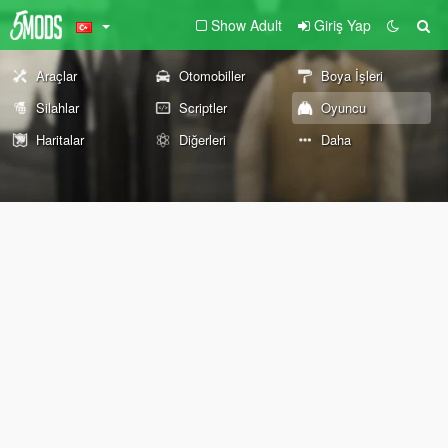
Show Adult
Giriş Yap
Araçlar
Otomobiller
Boya İşleri
Silahlar
Scriptler
Oyuncu
Haritalar
Diğerleri
Daha