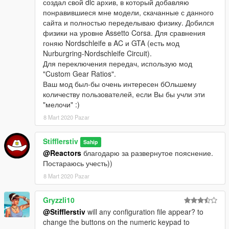
создал свой dlc архив, в который добавляю
понравившиеся мне модели, скачанные с данного
сайта и полностью переделываю физику. Добился
физики на уровне Assetto Corsa. Для сравнения
гоняю Nordschleife в AC и GTA (есть мод
Nurburgring-Nordschleife Circuit).
Для переключения передач, использую мод
"Custom Gear Ratios".
Ваш мод был-бы очень интересен бОльшему
количеству пользователей, если Вы бы учли эти
"мелочи" :)
8 Mart 2020 Pazar
Stifflerstiv
Sahip
@Reactors
благодарю за развернутое пояснение.
Постараюсь учесть))
8 Mart 2020 Pazar
Gryzzli10
@Stifflerstiv
will any configuration file appear? to
change the buttons on the numeric keypad to