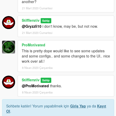
another?
21 Mart 2020 Cumartesi
Stifflerstiv
Sahip
@Gryzzli10
i don't know, may be, but not now.
21 Mart 2020 Cumartesi
ProMotivated
This is pretty dope would like to see some updates
and some configs.. and some changes to the UI.. nice
work over all.!
8 Nisan 2020 Çarşamba
Stifflerstiv
Sahip
@ProMotivated
thanks.
8 Nisan 2020 Çarşamba
Sohbete katılın! Yorum yapabilmek için
Giriş Yap
ya da
Kayıt
Ol
.