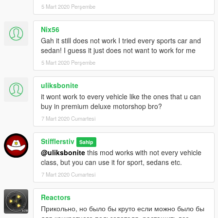
5 Mart 2020 Perşembe
прохладыми, то окна и крыша (для кабриолетов) закроются.
И наоборот.
Nix56
Как работает Круиз-контроль:
Gah it still does not work I tried every sports car and
1) Активируйте "Круиз-контроль" в меню EDashboard
sedan! I guess it just does not want to work for me
2) Разгонитесь до необходимой скорости и отпустите "Газ",
5 Mart 2020 Perşembe
авто EDashboard запомнит скорость и авто будет
придерживаться её.
uliksbonite
Если вы остановитесь, то авто разгоняться не будет. Нужно
it wont work to every vehicle like the ones that u can
будет повторить процедуру снова.
buy in premium deluxe motorshop bro?
Как работает Контроль запуска:
7 Mart 2020 Cumartesi
1) Активируйте "Контроль запуска" в меню EDashboard
2) Одновременно нажмите "Газ" + "Ручник", затем просто
Stifflerstiv
Sahip
отпустите ручник
@uliksbonite
this mod works with not every vehicle
class, but you can use it for sport, sedans etc.
--------------------ИСТОРИЯ ИЗМЕНЕНИЙ-----------------------
Патч v1.01:
7 Mart 2020 Cumartesi
- Исправлена проблема с разрешениями экрана,
отличными от FullHD
Reactors
- Изменены некоторые тексты
Прикольно, но было бы круто если можно было бы
для конкретного пользователя, растащить все