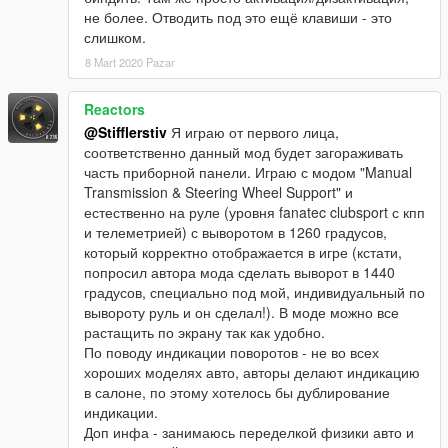
не более. Отводить под это ещё клавиши - это
слишком.
8 Mart 2020 Pazar
Reactors
@Stifflerstiv
Я играю от первого лица,
соответственно данный мод будет загораживать
часть приборной панели. Играю с модом "Manual
Transmission & Steering Wheel Support" и
естественно на руле (уровня fanatec clubsport с кпп
и телеметрией) с выворотом в 1260 градусов,
который корректно отображается в игре (кстати,
попросил автора мода сделать выворот в 1440
градусов, специально под мой, индивидуальный по
вывороту руль и он сделал!). В моде можно все
растащить по экрану так как удобно.
По поводу индикации поворотов - не во всех
хороших моделях авто, авторы делают индикацию
в салоне, по этому хотелось бы дублирование
индикации.
Доп инфа - занимаюсь переделкой физики авто и