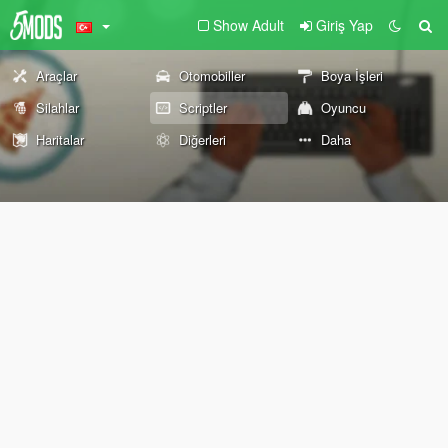
Show Adult
Giriş Yap
Araçlar
Otomobiller
Boya İşleri
Silahlar
Scriptler
Oyuncu
Haritalar
Diğerleri
Daha