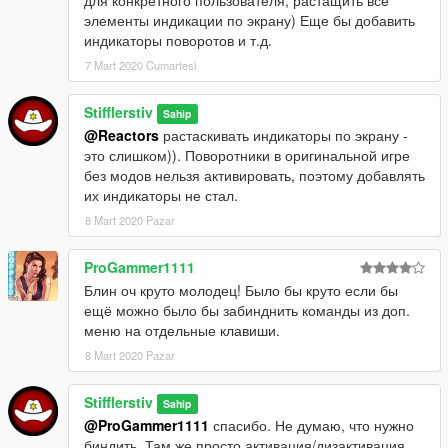
элементы индикации по экрану) Еще бы добавить
индикаторы поворотов и т.д.
7 Mart 2020 Cumartesi
Stifflerstiv
Sahip
@Reactors
растаскивать индикаторы по экрану -
это слишком)). Поворотники в оригинальной игре
без модов нельзя активировать, поэтому добавлять
их индикаторы не стал.
8 Mart 2020 Pazar
ProGammer1111
Блин оч круто молодец! Было бы круто если бы
ещё можно было бы забинднить команды из доп.
меню на отдельные клавиши.
8 Mart 2020 Pazar
Stifflerstiv
Sahip
@ProGammer1111
спасибо. Не думаю, что нужно
биндить. Там же просто активация/дизактивация,