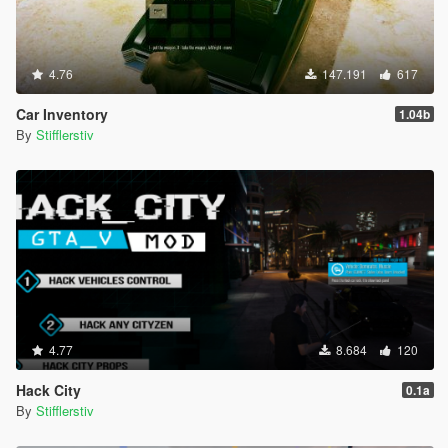
4.76
147.191
617
Car Inventory
1.04b
By
Stifflerstiv
4.77
8.684
120
Hack City
0.1a
By
Stifflerstiv