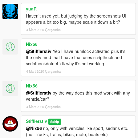
https://github.com/crosire/scripthookvdotnet/releases)
3) Положите папку scripts в основную директорию Вашей
yuaR
GTA 5 и замените, если потребуется.
Haven't used yet, but judging by the screenshots UI
appears a bit too big, maybe scale it down a bit?
Активация:
4 Mart 2020 Çarşamba
"Num+" - активация основной панели (если Вы находитесь в
авто)
Nix56
@Stifflerstiv
Yep I have numlock activated plus it's
Прочие клавиши:
the only mod that I have that uses scripthook and
"Num-" - упрощённый вид
scripthookdotnet idk why it's not working
"Num*" - экранное меню функций авто
"Num8 / Num2" - навигация по меню
4 Mart 2020 Çarşamba
"Num5" - выбор пункта меню
"Num0" - назад
Nix56
@Stifflerstiv
by the way does this mod work with any
Поддерживаемые классы автомобилей:
vehicle/car?
Compacts, Coupes, Muscle, OffRoad, Sedans, Sports,
SportsClassics, Super, SUVs, Vans.
4 Mart 2020 Çarşamba
Как работает Контроль погодных условий:
Stifflerstiv
Sahip
1) Активируйте "Контроль погодных условий" в меню
@Nix56
no, only with vehicles like sport, sedans etc.
EDashboard
(not Trucks, trains, bikes, moto, boats etc)
2) Если температура или тип погоды будут достаточно