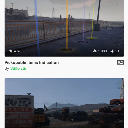
4.67
1.089
21
Pickupable Items Indication
0.2
By
Stifflerstiv