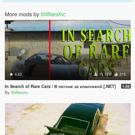
More mods by
Stifflerstiv
:
4.62
11.139
216
In Search of Rare Cars / В погоне за классикой [.NET]
1.08
By
Stifflerstiv