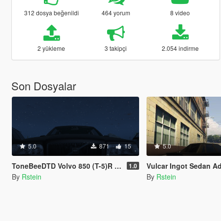
312 dosya beğenildi
464 yorum
8 video
2 yükleme
3 takipçi
2.054 indirme
Son Dosyalar
5.0
871
15
5.0
ToneBeeDTD Volvo 850 (T-5)R mod tweaks
Vulcar Ingot Sedan Addo
1.0
By
Rstein
By
Rstein