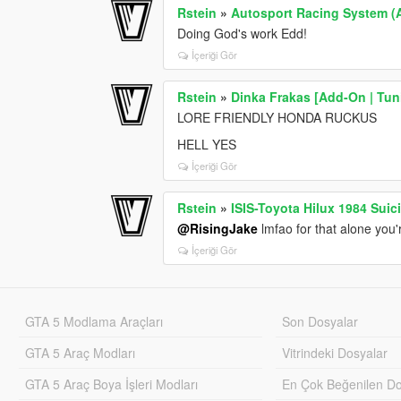
Rstein
»
Autosport Racing System (
Doing God's work Edd!
İçeriği Gör
Rstein
»
Dinka Frakas [Add-On | Tuni
LORE FRIENDLY HONDA RUCKUS
HELL YES
İçeriği Gör
Rstein
»
ISIS-Toyota Hilux 1984 Sui
@RisingJake
lmfao for that alone you'
İçeriği Gör
GTA 5 Modlama Araçları
Son Dosyalar
GTA 5 Araç Modları
Vitrindeki Dosyalar
GTA 5 Araç Boya İşleri Modları
En Çok Beğenilen Do