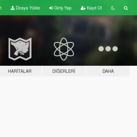
t
Dosya Yükle
Giriş Yap
Kayıt Ol
HARITALAR
DIĞERLERI
DAHA