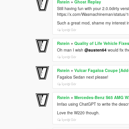
Rstein
»
Ghost Replay
Still having fun with your 2.0.0dirty ve
https://x.com/Wasmachineman/status
Such a great mod, shame my interest in
İçeriği Gör
Rstein
»
Quality of Life Vehicle Fixe
Oh man I wish
@austen64
would fix t
İçeriği Gör
Rstein
»
Vulcar Fagaloa Coupe [Add-O
Fagaloa Sedan next please!
İçeriği Gör
Rstein
»
Mercedes-Benz S65 AMG W2
lmfao using ChatGPT to write the descr
Love the W220 though.
İçeriği Gör