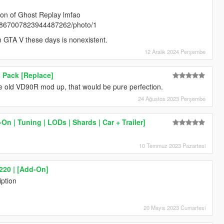
rsion of Ghost Replay lmfao
/1867007823944487262/photo/1
 GTA V these days is nonexistent.
12 Aralık 2024 Perşembe
s Pack [Replace]
he old VD90R mod up, that would be pure perfection.
24 Ağustos 2023 Perşembe
n | Tuning | LODs | Shards | Car + Trailer]
10 Temmuz 2023 Pazartesi
20 | [Add-On]
iption
20 Mayıs 2023 Cumartesi