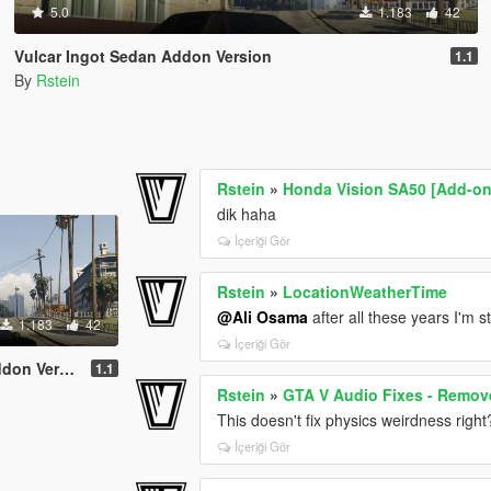
5.0
1.183
42
Vulcar Ingot Sedan Addon Version
1.1
By
Rstein
Rstein
»
Honda Vision SA50 [Add-on 
dik haha
İçeriği Gör
Rstein
»
LocationWeatherTime
@Ali Osama
after all these years I'm st
1.183
42
İçeriği Gör
n Version
1.1
Rstein
»
GTA V Audio Fixes - Remove
This doesn't fix physics weirdness righ
İçeriği Gör