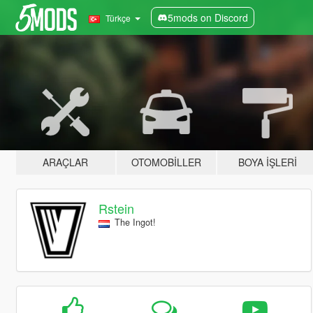
5mods on Discord
Türkçe
ARAÇLAR
OTOMOBILLER
BOYA İŞLERI
Rstein
The Ingot!