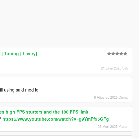
| Tuning | Livery]
21 Ekim 2025 Salı
ill using said mod lol
8 Ağustos 2025 Cuma
s high FPS stutters and the 188 FPS limit
t?
https://www.youtube.com/watch?v=g9YmFf95GFg
23 Mart 2025 Pazar