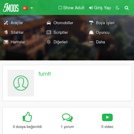
Show Adult
Giriş Yap
Araçlar
Otomobiller
Boya İşleri
Silahlar
Scriptler
Oyuncu
Haritalar
Diğerleri
Daha
furnfr
0 dosya beğenildi
1 yorum
0 video